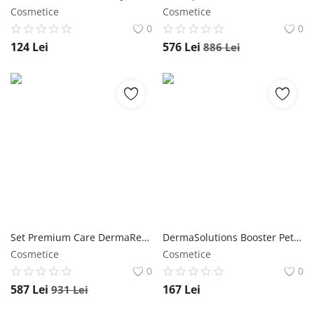
Cosmetice
Cosmetice
0
0
124
Lei
576
Lei
886
Lei
Set Premium Care DermaRevolution ten mix/gras Wawa Fresh Cosmetics
DermaSolutions Booster Pete/Pistrui/Melasmă 100% molecular skincare Wawa Fresh Cosmetics
Cosmetice
Cosmetice
0
0
587
Lei
167
Lei
931
Lei