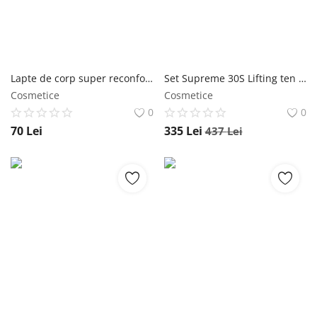
Lapte de corp super reconfortant Happy Fresh Bio Colagen Body Milk Wawa Fresh Cosmetics
Set Supreme 30S Lifting ten mixt/gras Wawa Fresh Cosmetics
Cosmetice
Cosmetice
0
0
70
Lei
335
Lei
437
Lei