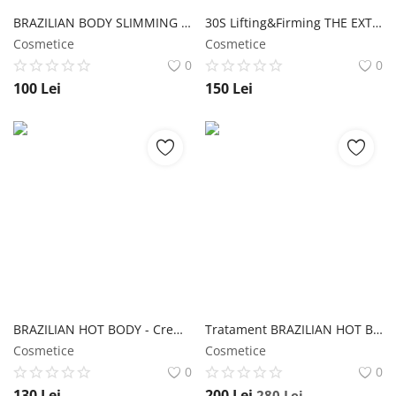
BRAZILIAN BODY SLIMMING SCRUB -Cremă de duș exfoliantă & modelatoare Wawa Fresh Cosmetics
30S Lifting&Firming THE EXTRACT SERUM gât & decolteu Wawa Fresh Cosmetics
Cosmetice
Cosmetice
0
0
100
Lei
150
Lei
BRAZILIAN HOT BODY - Cremă termogenică pentru noapte anticelulită & fermitate Wawa Fresh Cosmetics
Tratament BRAZILIAN HOT BODY anticelulită & fermitate Wawa Fresh Cosmetics
Cosmetice
Cosmetice
0
0
130
Lei
200
Lei
280
Lei