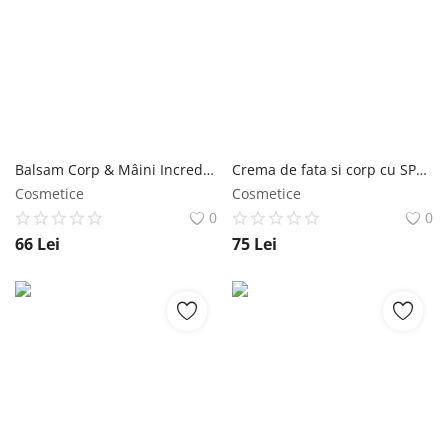
Balsam Corp & Mâini Incredible Canna Wawa Fresh Cosmetics
Crema de fata si corp cu SPF 35+ Wawa Fresh Cosmetics
Cosmetice
Cosmetice
0
0
66
Lei
75
Lei