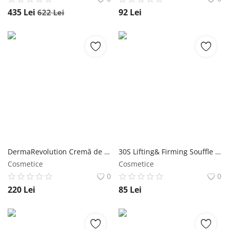
435
Lei
92
Lei
622
Lei
DermaRevolution Cremă de zi hidratantă, iluminatoare, antiage și antiimperfecțiuni cu SPF 35+ Wawa Fresh Cosmetics
30S Lifting& Firming Souffle Demachiant Wawa Fresh Cosmetics
Cosmetice
Cosmetice
0
0
220
Lei
85
Lei