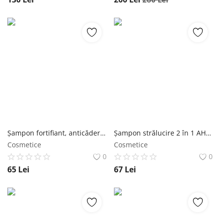
Șampon fortifiant, anticădere, scalp sensibil Happy Happy Hair Wawa Fresh Cosmetics
Șampon strălucire 2 în 1 AHA PARADISE Wawa Fresh Cosmetics
Cosmetice
Cosmetice
0
0
65
Lei
67
Lei