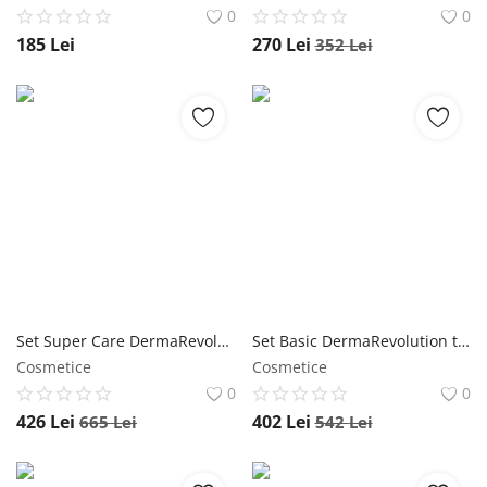
0
0
185
Lei
270
Lei
352
Lei
Set Super Care DermaRevolution ten mixt/gras Wawa Fresh Cosmetics
Set Basic DermaRevolution ten mix/gras Wawa Fresh Cosmetics
Cosmetice
Cosmetice
0
0
426
Lei
402
Lei
665
Lei
542
Lei