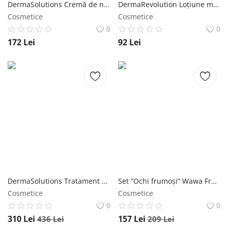
DermaSolutions Cremă de noapte pentru depigmentare și înălbire 100% molecular skincare Wawa Fresh Cosmetics
DermaRevolution Loțiune micelară hidratantă și iluminatoare Wawa Fresh Cosmetics
Cosmetice
Cosmetice
0
0
172
Lei
92
Lei
DermaSolutions Tratament complet Pete I Pistrui I Melasmă 100% molecular skincare Wawa Fresh Cosmetics
Set ”Ochi frumoși” Wawa Fresh Cosmetics
Cosmetice
Cosmetice
0
0
310
Lei
157
Lei
436
Lei
209
Lei