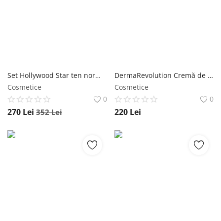
Set Hollywood Star ten normal/uscat Wawa Fresh Cosmetics
DermaRevolution Cremă de zi matifiantă antiage și antiimperfecțiuni cu SPF 35+ Wawa Fresh Cosmetics
Cosmetice
Cosmetice
0
0
270
Lei
220
Lei
352
Lei