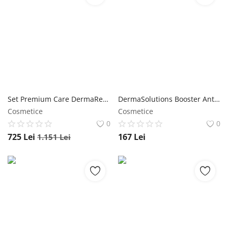
Set Premium Care DermaRevolution ten normal/uscat Wawa Fresh Cosmetics
DermaSolutions Booster Antirid&Lifting 100% molecular skincare Wawa Fresh Cosmetics
Cosmetice
Cosmetice
0
0
725
Lei
167
Lei
1.151
Lei