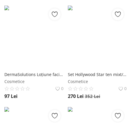
DermaSolutions Loțiune facială exfoliantă și depigmentantă 100% molecular skincare Wawa Fresh Cosmetics
Set Hollywood Star ten mixt/gras Wawa Fresh Cosmetics
Cosmetice
Cosmetice
0
0
97
Lei
270
Lei
352
Lei