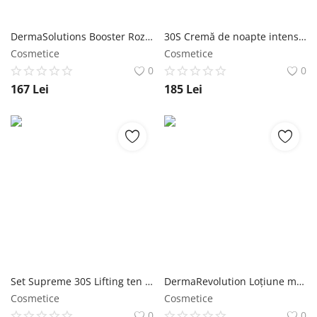
DermaSolutions Booster Rozacee/Cuperoză 100% molecular skincare Wawa Fresh Cosmetics
30S Cremă de noapte intensiv Lifting&Fermitate Wawa Fresh Cosmetics
Cosmetice
Cosmetice
0
0
167
Lei
185
Lei
Set Supreme 30S Lifting ten normal/uscat Wawa Fresh Cosmetics
DermaRevolution Loțiune micelară seboreglatoare și matifiantă Wawa Fresh Cosmetics
Cosmetice
Cosmetice
0
0