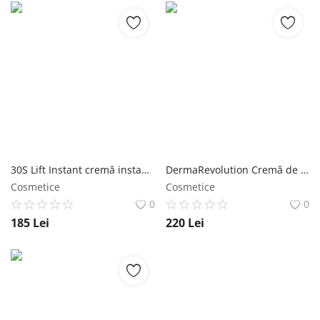
30S Lift Instant cremă instant lifting & hidratare cu SPF 30 ten normal/uscat Wawa Fresh Cosmetics
DermaRevolution Cremă de noapte cu triplu efect (rejuvenare, depigmentare și restructurare) Wawa Fresh Cosmetics
Cosmetice
Cosmetice
0
0
185
Lei
220
Lei