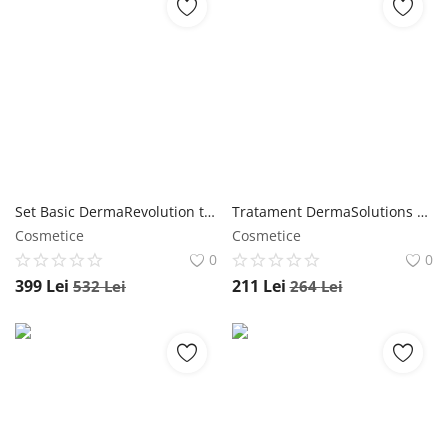
Set Basic DermaRevolution ten normal/uscat Wawa Fresh Cosmetics
Tratament DermaSolutions pentru depigmentare, înălbire, iluminare Wawa Fresh Cosmetics
Cosmetice
Cosmetice
0
0
399
Lei
211
Lei
532
Lei
264
Lei