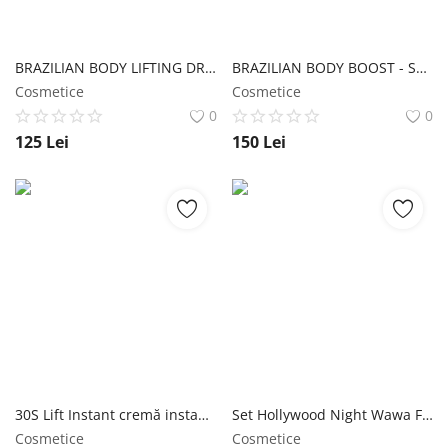
BRAZILIAN BODY LIFTING DRY OIL - Ulei uscat pentru hidratare, tonifiere, modelare, antivergeturi & anticelulită Wawa Fresh Cosmetics
BRAZILIAN BODY BOOST - Serum anticelulitic, tonifiant, modelator & antiage Wawa Fresh Cosmetics
Cosmetice
Cosmetice
0
0
125
Lei
150
Lei
30S Lift Instant cremă instant lifting & hidratare cu SPF 30 ten mixt/ gras Wawa Fresh Cosmetics
Set Hollywood Night Wawa Fresh Cosmetics
Cosmetice
Cosmetice