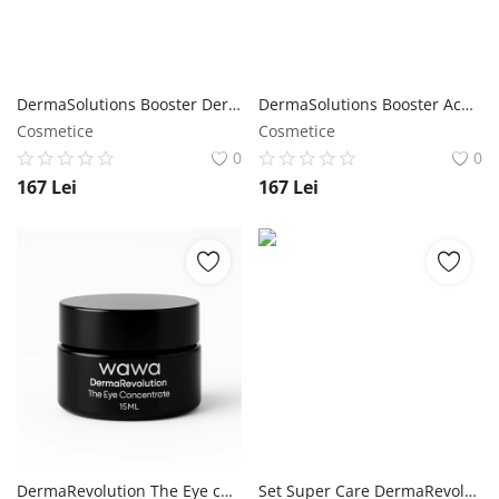
DermaSolutions Booster Dermatită Seboreică 100%molecular skincare Wawa Fresh Cosmetics
DermaSolutions Booster Acnee 100% molecular skincare Wawa Fresh Cosmetics
Cosmetice
Cosmetice
0
0
167
Lei
167
Lei
DermaRevolution The Eye concentrate- Cremă contur ochi Wawa Fresh Cosmetics
Set Super Care DermaRevolution ten normal/uscat Wawa Fresh Cosmetics