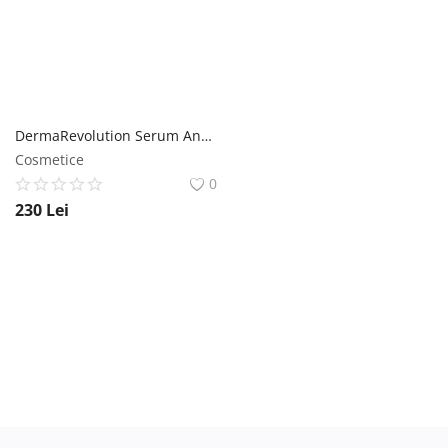
DermaRevolution Serum Antirid, antiimperfecțiuni, cearcăne & pungi Wawa Fresh Cosmetics
Cosmetice
0
230
Lei