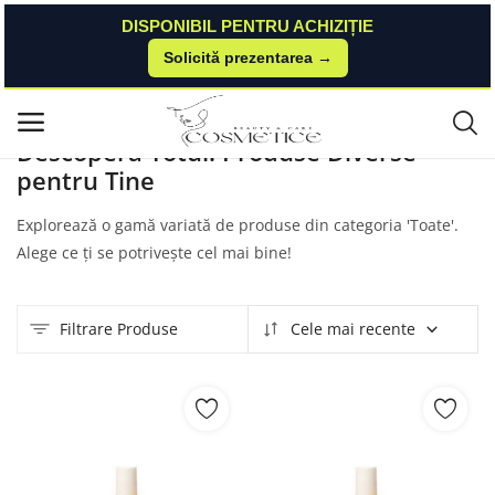
DISPONIBIL PENTRU ACHIZIȚIE
Solicită prezentarea →
Acasă
Produse
Wawacosmetics
Toate
Meniu principal
Descoperă Totul: Produse Diverse
pentru Tine
Categorii
Explorează o gamă variată de produse din categoria 'Toate'.
Acasă
Alege ce ți se potrivește cel mai bine!
Listă de dorințe
Filtrare Produse
Cele mai recente
Contact
Blog
Autentificare