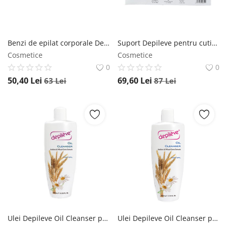
Benzi de epilat corporale Depileve 400buc Depileve
Suport Depileve pentru cutia de ceara 2buc Depileve
Cosmetice
Cosmetice
0
0
50,40
Lei
69,60
Lei
63
Lei
87
Lei
Ulei Depileve Oil Cleanser post epilare 350ml Depileve
Ulei Depileve Oil Cleanser post epilare 220ml Depileve