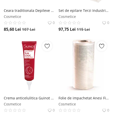
Ceara traditionala Depileve Karite 1kg Depileve
Set de epilare Terzi Industrie Flying Kit TERZI INDUSTRIE
Cosmetice
Cosmetice
0
0
85,60
Lei
97,75
Lei
107
Lei
115
Lei
Crema anticelulitica Guinot Slim Logic 125ml Guinot
Folie de impachetat Anesi Film Wrap Osmatic 300m Anesi
Cosmetice
Cosmetice
0
0