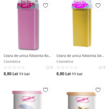
Ceara de unica folosinta Roz Depileve Pink roll-on 100 ml Depileve
Ceara de unica folosinta Depileve Naturala roll-on 100 ml Depileve
Cosmetice
Cosmetice
0
0
8,80
Lei
8,80
Lei
11
Lei
11
Lei