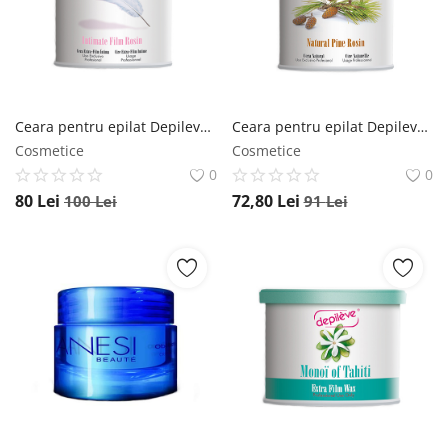
Ceara pentru epilat Depileve Intimate Film Rosin 800gr Depileve
Ceara pentru epilat Depileve Natural Pine Rosin 800gr Depileve
Cosmetice
Cosmetice
0
0
80
Lei
72,80
Lei
100
Lei
91
Lei