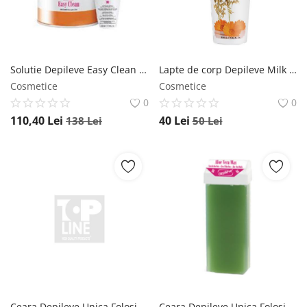
Înregistrare
Solutie Depileve Easy Clean pentru curatare ceara 1L Depileve
Lapte de corp Depileve Milk Cleanser post epilare 200ml Depileve
Cosmetice
Cosmetice
0
0
110,40
Lei
40
Lei
138
Lei
50
Lei
Ceara Depileve Unica Folosinta Aloe Vera Roll 100ml Depileve
Ceara Depileve Unica Folosinta Aloe Vera Roll 100ml Depileve