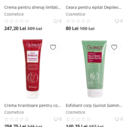
Crema pentru drenaj limfatic Anesi Aminofirm 200ml Anesi
Ceara pentru epilat Depileve Monoi Extra Film pentru toate tipurile de piele 800gr Depileve
Cosmetice
Cosmetice
0
0
247,20
Lei
80
Lei
309
Lei
100
Lei
Crema hranitoare pentru corp Guinot Nutrilogic 150 ml Guinot
Exfoliant corp Guinot Gommage Peau D'Orange 200ml Guinot
Cosmetice
Cosmetice
0
0
258,75
Lei
140,25
Lei
345
Lei
187
Lei