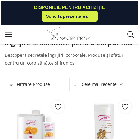
DISPONIBIL PENTRU ACHIZIȚIE
Solicită prezentarea →
Acasă
Produse
Topline
Corp
Meniu principal
Îngrijire și Sănătate pentru Corpul Tău
Categorii
Descoperă secretele îngrijirii corporale. Produse și sfaturi
pentru un corp sănătos și frumos.
Acasă
Listă de dorințe
Filtrare Produse
Cele mai recente
Contact
Blog
Autentificare