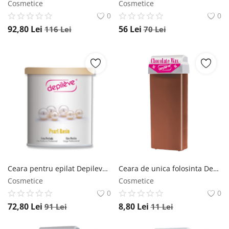
Cosmetice
Cosmetice
0
0
92,80
Lei
56
Lei
116
Lei
70
Lei
Ceara pentru epilat Depileve Pearl Rosin pentru piele sensibila 800g Depileve
Ceara de unica folosinta Depileve Ciocolata roll-on 100 ml Depileve
Cosmetice
Cosmetice
0
0
72,80
Lei
8,80
Lei
91
Lei
11
Lei