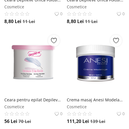
Cosmetice
Cosmetice
0
0
8,80
Lei
8,80
Lei
11
Lei
11
Lei
Ceara pentru epilat Depileve Intimate Film Rosin 400gr Depileve
Crema masaj Anesi Modelage 500ml Anesi
Cosmetice
Cosmetice
0
0
56
Lei
111,20
Lei
70
Lei
139
Lei