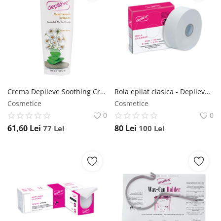
Crema Depileve Soothing Cream calmare post epilare 200ml Depileve
Rola epilat clasica - Depileve Depileve
Cosmetice
Cosmetice
0
0
61,60
Lei
80
Lei
77
Lei
100
Lei