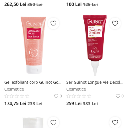
262,50
Lei
100
Lei
350
Lei
125
Lei
Gel exfoliant corp Guinot Gommage Facile Easy Scrub pentru toate tipurile de piele 300ml Guinot
Ser Guinot Longue Vie Decollete pentru zona decolteului 50ml Guinot
Cosmetice
Cosmetice
0
0
174,75
Lei
259
Lei
233
Lei
383
Lei