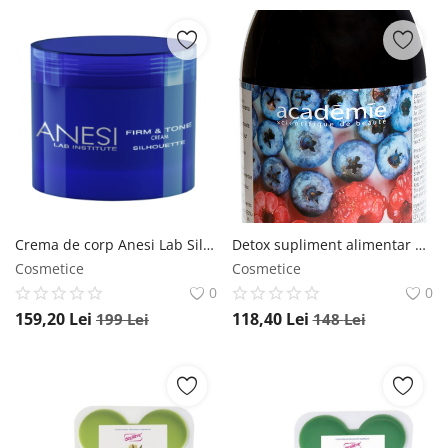
Crema de corp Anesi Lab Silhouette Firm & Tone Cream efect de fermitate 500ml Anesi
Detox supliment alimentar Academie Boisson Drainante efect detoxifiere 500ml Academie
Cosmetice
Cosmetice
0
0
159,20
Lei
118,40
Lei
199
Lei
148
Lei