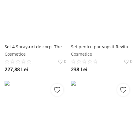
Înregistrare
Set 4 Spray-uri de corp, The Best Of Mist, Victoria's Secret, 4x75 ml Victoria's Secret
Set pentru par vopsit Revital Christmas 2025 Glynt (Sampon 250 ml, Masca 200 ml) Glynt
Cosmetice
Cosmetice
0
0
227,88
Lei
238
Lei