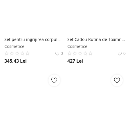
Set pentru ingrijirea corpului in doi pasi Boucleme Bodycare Duo Set ( Gel dus 300 ml + Crema corp 300 ml ) Boucleme
Set Cadou Rutina de Toamna, Loțiune Micelarǎ 100ml, Ser C-Boost 30ml, Complex SPF 15 30ml, Cleanser Glicolic 100ml, Complex AH-DMAE 50ml, Complex C-Colagen 60ml Dr. Raluca Hera
Cosmetice
Cosmetice
0
0
345,43
Lei
427
Lei