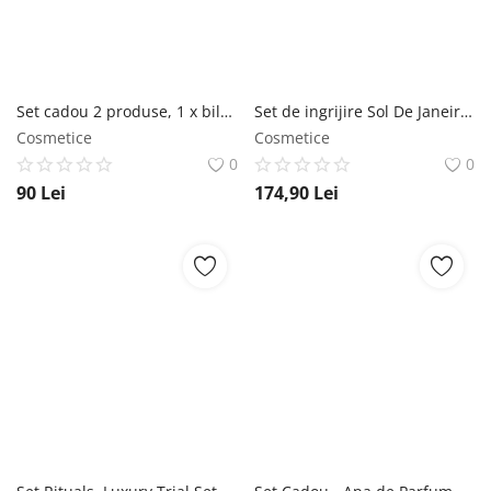
Set cadou 2 produse, 1 x bila de baie 100 g, 1 x sapun solid 100 g, Stay Golden Honey Punnet Bomb Cosmetics Bomb Cosmetics
Set de ingrijire Sol De Janeiro, Beija Flor Jet Set, 3 bucati, crema 50 ml, spray 30 ml, gel dus 90 ml Sol de Janeiro
Cosmetice
Cosmetice
0
0
90
Lei
174,90
Lei