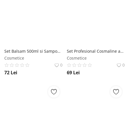
Set Balsam 500ml si Sampon 500ml Cosmaline Professional, fara sulfati, pentru toate tipurile de par Cosmaline
Set Profesional Cosmaline anti caderea parului, Sampon 500 ml si Balsam 500 ml Cosmal Cure, cu cafeina Cosmaline
Cosmetice
Cosmetice
0
0
72
Lei
69
Lei