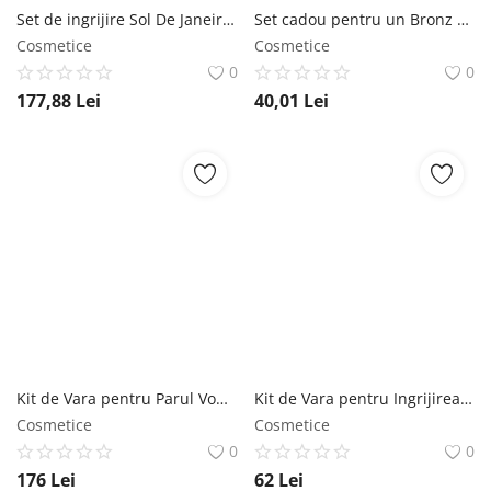
Set de ingrijire Sol De Janeiro, Delicia Drench Jet, 3 bucati, unt de corp 50 ml, spray 30 ml, gel dus 90 ml Sol de Janeiro
Set cadou pentru un Bronz Perfect ( Spuma autobronzanta Cappucino, 150ml + Gel facial autobronzant Caramel, 75ml ) Lirene
Cosmetice
Cosmetice
0
0
177,88
Lei
40,01
Lei
Kit de Vara pentru Parul Vopsit - Subrina Professional Glow-Plex Summer Pack, 1 set Subrina
Kit de Vara pentru Ingrijirea Pielii - Subrina Professional Frosted Flowers Summer Pack, 1 set Subrina
Cosmetice
Cosmetice
0
0
176
Lei
62
Lei