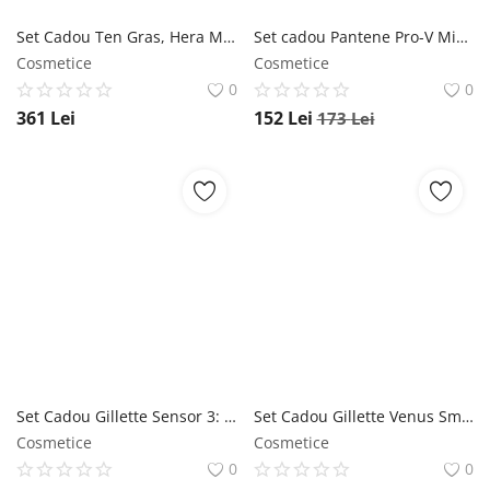
Set Cadou Ten Gras, Hera Medical, Cleanser B32 100ml, Toner B32 200ml, Ser B310-AH1 30ml, Ser Oil Control 30ml, Complex SPF 15 50ml, Mascǎ Purifiantǎ 60ml Dr. Raluca Hera
Set cadou Pantene Pro-V Miracles Hydra Glow: Sampon, 300 ml + Balsam, 200 ml + Ser Tratament Hidratant, 70 ml, 1 set Pantene
Cosmetice
Cosmetice
0
0
361
Lei
152
Lei
173
Lei
Set Cadou Gillette Sensor 3: Aparat de Ras cu 5 Rezerve + Gel de ras Series Shave Gel Soothing Sensitive with Aloe Vera, 75 ml, 1 set Gillette
Set Cadou Gillette Venus Smooth: Aparat de Ras cu 1 Rezerva + Gel de Ras Satin Care Sensitive Aloe Vera Glide, 75 ml, 1 set Gillette
Cosmetice
Cosmetice
0
0