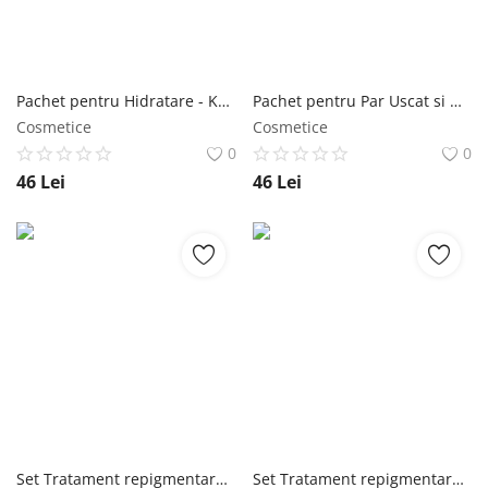
Pachet pentru Hidratare - Keff Rose & Kukui Oil: Sampon 500 ml + Balsam 500 ml Keff
Pachet pentru Par Uscat si Deteriorat - Keff Argan Oil & Pomegranate: Sampon 500 ml + Balsam 500 ml Keff
Cosmetice
Cosmetice
0
0
46
Lei
46
Lei
Set Tratament repigmentare, Classic, Positiv'Hair si Sampon BIO anti-matreata, Shampooing antipelliculaire, Phytema 150ml + 250ml Phytema
Set Tratament repigmentare pentru par alb sau grizonat, Classic, Positiv'Hair si Sampon anti-cadere par Bio Shampooing Antichute, Phytema 150ml + 250ml Phytema