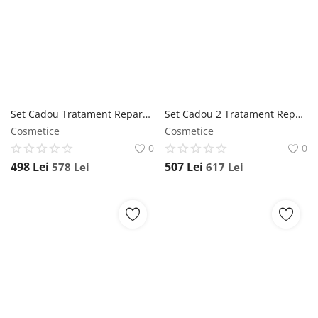
Set Cadou Tratament Reparare Intensiva Niophlex Rebond (Sampon 300 ml + Apa Lamelara Reparare 300 ml + Balsam 300 ml + Crema 125 ml) IdHair
Set Cadou 2 Tratament Reparare Intensive Niophlex ReBond (Sampon reparator 300 ml + Apa lamelara reparare 300 ml + Tratament 300 ml + Crema 125 ml ) IdHair
Cosmetice
Cosmetice
0
0
498
Lei
507
Lei
578
Lei
617
Lei