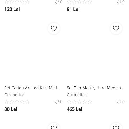
0
0
120
Lei
91
Lei
Set Cadou Aristea Kiss Me In Paris - Fragrance Collection, Camco, 1 pachet Camco
Set Ten Matur, Hera Medical, Cleanser B32 100ml, Toner B32 200ml, Ser B310-AH1 30ml, Complex SPF30 50ml, Complex C-Colagen 60ml, Contur Ochi 15ml Dr. Raluca Hera
Cosmetice
Cosmetice
0
0
80
Lei
465
Lei