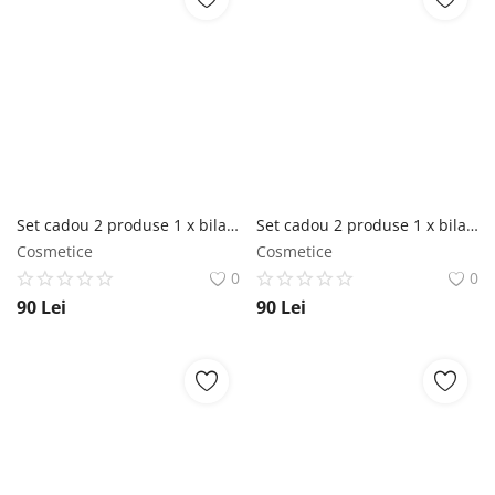
Set cadou 2 produse 1 x bila de baie 160 g, 1 x sapun solid 100 g, I Pick You Punnet Bomb Cosmetics Bomb Cosmetics
Set cadou 2 produse 1 x bila de baie 160 g, 1 x sapun solid 100 g, Ripe for Relaxation Punnet Bomb Cosmetics Bomb Cosmetics
Cosmetice
Cosmetice
0
0
90
Lei
90
Lei