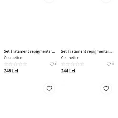
Set Tratament repigmentare pentru par alb sau grizonat, Ultra+, Positiv'Hair si Sampon anti-cadere par Shampooing Antichute, Phytema 150ml + 250ml Phytema
Set Tratament repigmentare pentru par alb sau grizonat, Ultra+, Positiv'Hair si Sampon BIO anti-matreata, Shampooing antipelliculaire, Phytema 150ml + 250ml Phytema
Cosmetice
Cosmetice
0
0
248
Lei
244
Lei