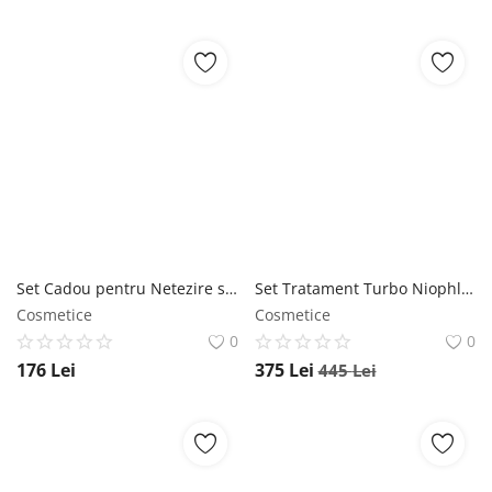
Set Cadou pentru Netezire si Luciu Intens - Subrina Professional Care Glow-Plex, 1 set Subrina
Set Tratament Turbo Niophlex Rebond 9 secunde (Sampon 300 ml + Apa Lamelara Reparatorare 300 ml + Crema 125 ml) IdHair
Cosmetice
Cosmetice
0
0
176
Lei
375
Lei
445
Lei