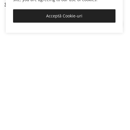
34,68
Lei
35,40
Lei
Acceptă Cookie-uri
Set Cadou Cosmetice Easy cu Ulei de Argan, 1 x Sampon 30 ml, 1 x Gel de Dus 30 ml, 1 x Crema de Corp 30 ml, 1 x Sapun de Masaj 20 g. Ambalate in Saculet din Organza Easy
Set Cadou Cosmetice hotel Girasoli, 1 x Sampon si Gel de Dus 32 ml, 1 x Crema Corp 32 ml, 1 x Sapun 14 g, 1 x Casca de Dus, 1 x Minipliant prezentare. Ambalate in Saculet din Organza Girasoli
Cosmetice
Cosmetice
0
0
30,60
Lei
21,50
Lei