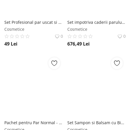
Set Profesional par uscat si deteriorat Sampon 500 ml si Balsam 500 ml Nutri Strength cu Jojoba si Ulei de Argan Cosmaline
Set impotriva caderii parului, Lakme, K.Therapy Active, 3 cutii x 8x6ml Lakme
Cosmetice
Cosmetice
0
0
49
Lei
676,49
Lei
Pachet pentru Par Normal - Keff Apple Extracts & Chia Seeds: Sampon 500 ml + Balsam 500 ml Keff
Set Sampon si Balsam cu Biotină și Plante – Yafeila Organic | Regenerare Naturală 2x300 ml Yafeila
Cosmetice
Cosmetice