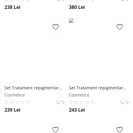
238
Lei
380
Lei
Set Tratament repigmentare, Ultra, Positiv'Hair si Sampon BIO anti-matreata, Shampooing antipelliculaire, Phytema 150ml + 250ml Phytema
Set Tratament repigmentare pentru par alb sau grizonat, Ultra, Positiv'Hair si Sampon anti-cadere par Bio Shampooing Antichute, Phytema 150ml + 250ml Phytema
Cosmetice
Cosmetice
0
0
239
Lei
243
Lei