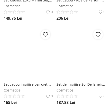
Set Rituals, Luxury Trial Set, Serum 10 ml Natural booster 4ml Cleansing Foam 30ml Face Exfoliator 30ml Day Cream 10ml Rituals
Set Cadou - Apa de Parfum EDP, 60 ml + Deodorant Spray Parfumat, 200 ml + Apa Parfumata pentru Par, 45 ml, Unisex - Lattafa Perfumes, Ana Abiyedh Rouge, 1 set Lattafa
Cosmetice
Cosmetice
0
0
149,76
Lei
206
Lei
Set cadou ingrijire par cret Afrohair( sampo300 ml+balsam 300 ml+masca 1000 g) Novex
Set de ingrijire Sol De Janeiro, Bum Bum Jet, 3 bucati, 170 ml Sol de Janeiro
Cosmetice
Cosmetice
0
0
165
Lei
187,88
Lei