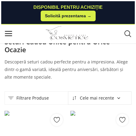
DISPONIBIL PENTRU ACHIZIȚIE
Solicită prezentarea →
Acasă
Produse
Esteto
Seturi Cadou
Meniu principal
Seturi Cadou Unice pentru Orice
Ocazie
Categorii
Descoperă seturi cadou perfecte pentru a impresiona. Alege
Acasă
dintr-o gamă variată, ideală pentru aniversări, sărbători și
alte momente speciale.
Listă de dorințe
Contact
Filtrare Produse
Cele mai recente
Blog
Autentificare