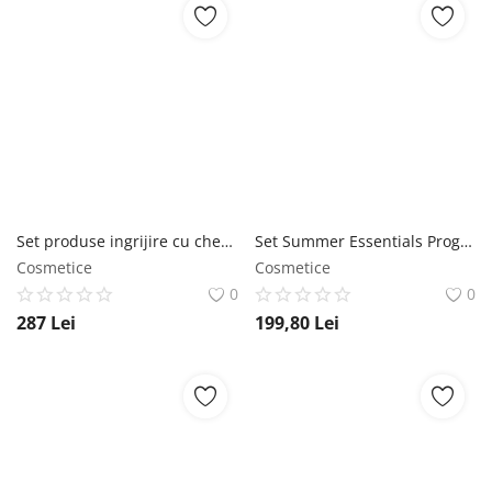
Set produse ingrijire cu cheratina pentru par degradat Keratin Abril et Nature (Sampon 250 ml, Masca 200 ml, Ser 100 ml) Abril et Nature
Set Summer Essentials Program, Biotherm ( Gel 15 ml + Lapte corp 50 ml + Crema 40 ml ) Biotherm
Cosmetice
Cosmetice
0
0
287
Lei
199,80
Lei