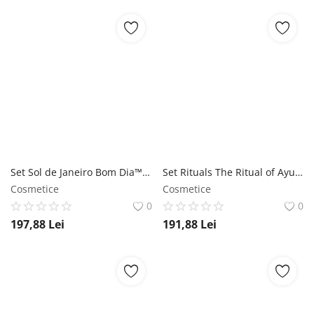
Set Sol de Janeiro Bom Dia™ Jet, crema 50ml, gel dus 90 ml, spray par si corp 40ml Sol de Janeiro
Set Rituals The Ritual of Ayurveda, Sampon 30 ml, Gel de dus 50 ml, Balsam pentru par 70 ml, Ulei uscat pentru par si corp 30 ml Rituals
Cosmetice
Cosmetice
0
0
197,88
Lei
191,88
Lei