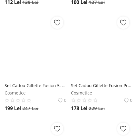
112
Lei
100
Lei
139
Lei
127
Lei
Set Cadou Gillette Fusion 5: Aparat de Ras cu 4 Rezerve + Gel de Ras Fusion Ultra Sensitive, 200 ml + Trusa de Voiaj, 1 set Gillette
Set Cadou Gillette Fusion Proglide: Aparat de Ras cu 1 Rezerva + Gel de Ras Fusion Ultra Sensitive, 200 ml + Trusa de Voiaj, 1 set Gillette
Cosmetice
Cosmetice
0
0
199
Lei
178
Lei
247
Lei
229
Lei