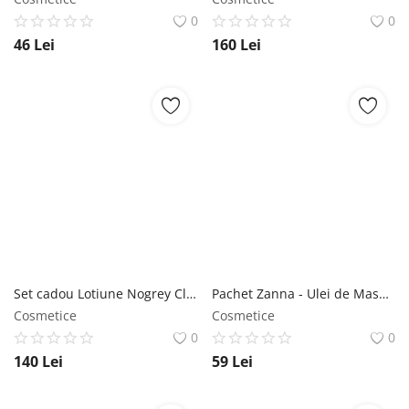
0
0
46
Lei
160
Lei
Set cadou Lotiune Nogrey Clinic 2x 200 ml Clinic
Pachet Zanna - Ulei de Masaj Calmant, 200 ml si Gel de Dus Vitalizant, 250 ml Zanna
Cosmetice
Cosmetice
0
0
140
Lei
59
Lei