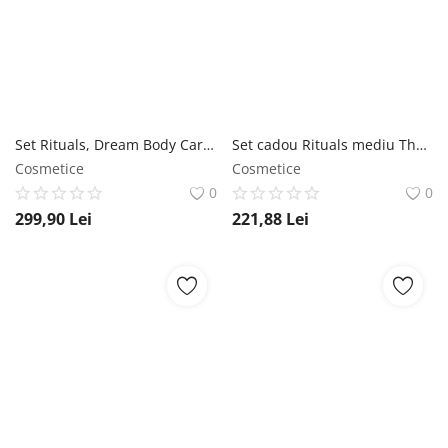
Set Rituals, Dream Body Care Set, Gel de dus 250ml Lotiune de corp 100ml Lotiune mousse 150ml Apa de parfum 15ml Parfum de camera 50ml Lumanare Parfumata 25g Jurnal Rituals
Set cadou Rituals mediu The Ritual of Sakura, Crema de corp 100 ml, Exfoliant de corp 125 g, Gel de dus spuma 200 ml, Lumanare parfumata 140 g Rituals
Cosmetice
Cosmetice
0
0
299,90
Lei
221,88
Lei