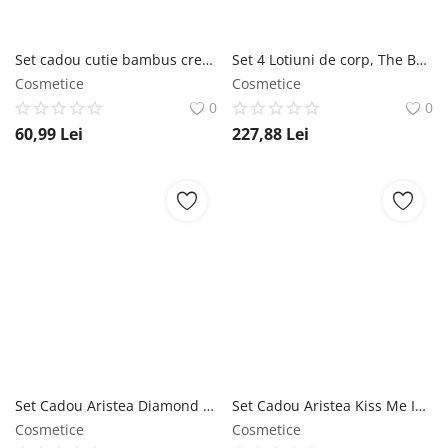
Set cadou cutie bambus crema cu ulei trandafir 100 ml, fraicheur ulei trandafir 60 ml, sapun cu ulei de argan 40 gr OEM
Set 4 Lotiuni de corp, The Best Of Lotion, Victoria's Secret Victoria's Secret
Cosmetice
Cosmetice
0
0
60,99
Lei
227,88
Lei
Set Cadou Aristea Diamond Your Way - Fragrance Collection Camco, 1 pachet Camco
Set Cadou Aristea Kiss Me In Dubai - Golden Nights Camco, 1 pachet Camco
Cosmetice
Cosmetice