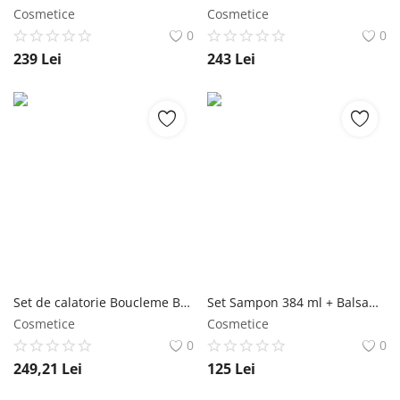
Cosmetice
Cosmetice
0
0
239
Lei
243
Lei
Set de calatorie Boucleme Best of Boucleme Set ( Gel pentru definire 100 ml + Gel styling 100 ml + Tratament hidratare 100 ml + Crema par 100 ml ) Boucleme
Set Sampon 384 ml + Balsam 384 ml Antimatreata, AppleCider, Shea Moisture Shea Moisture
Cosmetice
Cosmetice
0
0
249,21
Lei
125
Lei