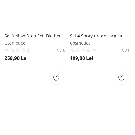
Set Yellow Drop Set, Biotherm ( Roll-on 75 ml + Lapte Corp 50 ml + Gel 15 ml + Crema fata 50 ml ) Biotherm
Set 4 Spray-uri de corp cu sclipici, The Best Of Shimmer, Victoria's Secret Victoria's Secret
Cosmetice
Cosmetice
0
0
258,90
Lei
199,80
Lei