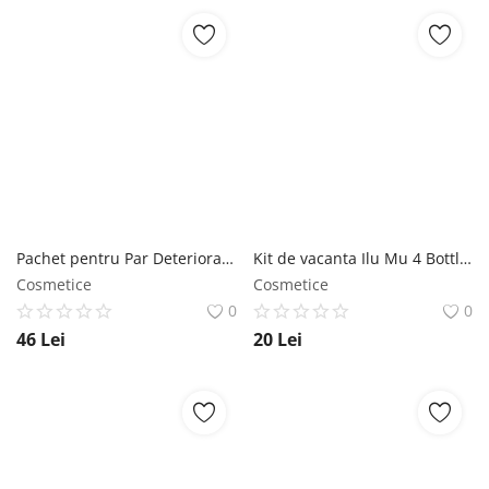
Pachet pentru Par Deteriorat - Keff Keratin & Coconut Oil: Sampon 500 ml + Balsam 500 ml Keff
Kit de vacanta Ilu Mu 4 Bottles + Jar + Spatul Travel Set Ilu
Cosmetice
Cosmetice
0
0
46
Lei
20
Lei