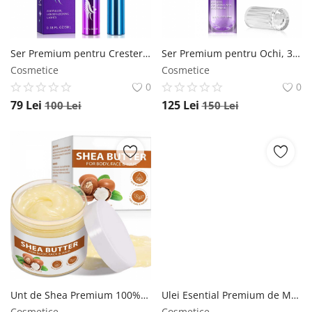
Ser Premium pentru Cresterea Genelor, Regenerarea, Indesirea si Volumul Genelor NOVA KISS , 5 ml NOVA KISS
Ser Premium pentru Ochi, 360 Roller cu 8% Retinol, 8% Cafeina, Peptide, Niacinamide si Acid Hialuronic, Efect Anti-Rid, Anti Cearcane NOVA KISS , 15 ml NOVA KISS
Cosmetice
Cosmetice
0
0
79
Lei
125
Lei
100
Lei
150
Lei
Unt de Shea Premium 100% Pur si Natural, Raw si Nerafinat, pentru Fata, Corp sau Par, 220 g NOVA KISS
Ulei Esential Premium de Monarda 100% Natural cu Proprietati Antibacteriene pentru Cresterea Parului si Ingrijriea Tenului, Aliver 60 ml ALIVER
Cosmetice
Cosmetice