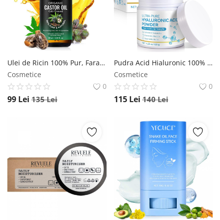
Înregistrare
Ulei de Ricin 100% Pur, Fara Hexan, stimuleaza Cresterea Parului Genelor, 60 ml NOVA KISS
Pudra Acid Hialuronic 100% Pura pentru ten, Greutate Moleculara Mare, 120 g NOVA KISS
Cosmetice
Cosmetice
0
0
99
Lei
115
Lei
135
Lei
140
Lei