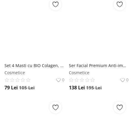
Set 4 Masti cu BIO Colagen, Formula Avansata cu Probiotice, Tehnologie Hydro-Gel, Niacinamide, Acid Hialuronic si Vitamina E NOVA KISS
Ser Facial Premium Anti-imbatranire, Efect de Lifting, cu Acid Hialuronic, Colagen, Ceramide, Vitamina C, 60 ml NOVA KISS
Cosmetice
Cosmetice
0
0
79
Lei
138
Lei
105
Lei
195
Lei