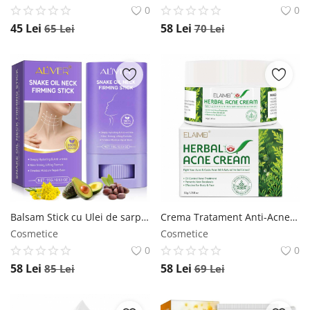
0
0
45
Lei
58
Lei
65
Lei
70
Lei
Balsam Stick cu Ulei de sarpe pentru Gat, Efect de Lifting si Fermitate, 15 g ALIVER
Crema Tratament Anti-Acnee cu Extracte Vegetale pentru Ten Sensibil, Elaimei, 50 g ELAIMEI
Cosmetice
Cosmetice
0
0
58
Lei
58
Lei
85
Lei
69
Lei