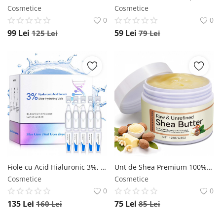
Cosmetice
Cosmetice
0
0
99
Lei
59
Lei
125
Lei
79
Lei
Fiole cu Acid Hialuronic 3%, Ultra Hidratante, Premium, 30 Fiole x 1.2 ml NOVA KISS
Unt de Shea Premium 100% Pur Natural, Raw si Nerafinat pentru Fata, Corp sau Par, 120 g NOVA KISS
Cosmetice
Cosmetice
0
0
135
Lei
75
Lei
160
Lei
85
Lei