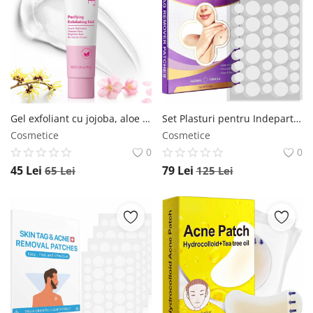
Gel exfoliant cu jojoba, aloe vera si niacinamide , curata porii, 50 g NOVA KISS
Set Plasturi pentru Indepartarea Negilor si Cosurilor, 144 bucati, Elaimei ELAIMEI
Cosmetice
Cosmetice
0
0
45
Lei
79
Lei
65
Lei
125
Lei