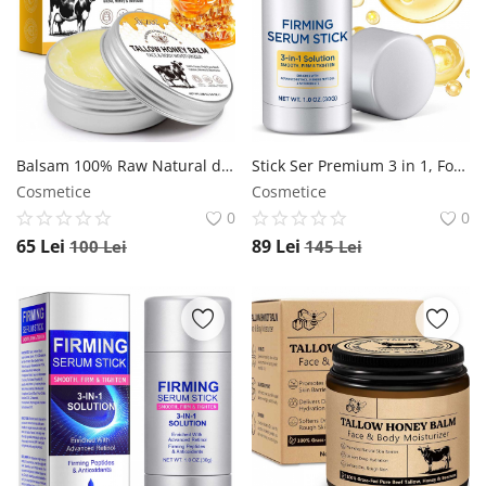
Balsam 100% Raw Natural din Seu de Vita, Ceara de Albine si Miere, Ten si Corp, NOVA KISS , 100 g NOVA KISS
Stick Ser Premium 3 in 1, Formula Avansata cu Retinol, Efect de Lifting si Fermitate, NOVA KISS , 30 g NOVA KISS
Cosmetice
Cosmetice
0
0
65
Lei
89
Lei
100
Lei
145
Lei