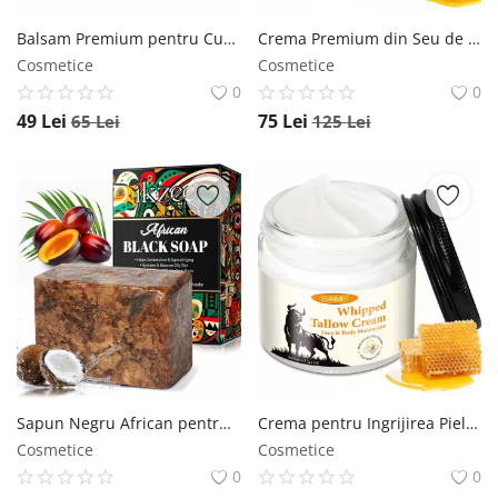
Balsam Premium pentru Curatarea Tenului cu Extract de Cirese, 100 ml NOVA KISS
Crema Premium din Seu de Vita cu Ceara de Albine si Miere, 100% Naturala, Regenerare Profunda, NOVA KISS , 120 g NOVA KISS
Cosmetice
Cosmetice
0
0
49
Lei
75
Lei
65
Lei
125
Lei
Sapun Negru African pentru Ten, 100% Raw, Nerafinat Lucrat Manual, Formula Premium cu Antioxidanti si Vitamine, 100 g NOVA KISS
Crema pentru Ingrijirea Pielii din Seu de Vita cu Ceara de Albine si Miere, 100% Natural, Hidratare Profunda, NOVA KISS , 60 g NOVA KISS
Cosmetice
Cosmetice
0
0