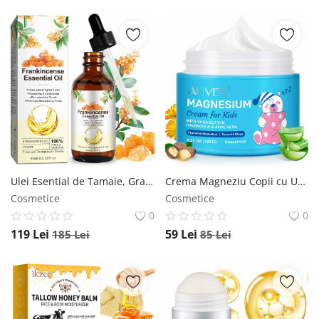
Ulei Esential de Tamaie, Grad Terapeutic Premium, 100% Pur Natural, NOVA KISS , 60 ml NOVA KISS
Crema Magneziu Copii cu Unt de Shea, Aloe Vera si Galbenele, Calm si Somn Linistit, 120 g NOVA KISS
Cosmetice
Cosmetice
0
0
119
Lei
59
Lei
185
Lei
85
Lei