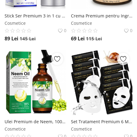
Stick Ser Premium 3 in 1 cu Retinol, Peptide si Antioxidanti, Efect de Lifting si Fermitate, NOVA KISS , 30 g NOVA KISS
Crema Premium pentru Ingrijire din Seu de Vita, Ceara de Albine si Miere, 100% Naturala, NOVA KISS , 120 g NOVA KISS
Cosmetice
Cosmetice
0
0
89
Lei
69
Lei
145
Lei
115
Lei
Ulei Premium de Neem, 100% Natural Pur pentru Cresterea Parului si Ingrijirea Pielii, NOVA KISS , 60 ml NOVA KISS
Set Tratament Premium 6 Masti Concentrate cu Secretie Filtrata de Melc si Colagen, NOVA KISS NOVA KISS
Cosmetice
Cosmetice
0
0