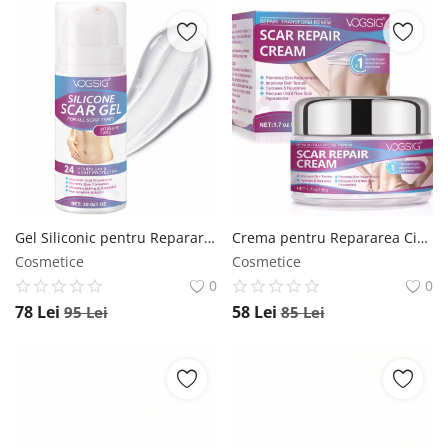
Gel Siliconic pentru Repararea Cicatricilor, Ingrijire intensiva 24 Ore, Formula Avansata Premium, 30 g Vogsig
Crema pentru Repararea Cicatricilor si Regenerarea Tesuturilor, 50 g Vogsig
Cosmetice
Cosmetice
0
0
78
Lei
58
Lei
95
Lei
85
Lei