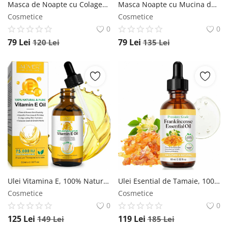
Masca de Noapte cu Colagen, Niacinamide, Hidratare profunda, 75 ml ALIVER
Masca Noapte cu Mucina de Melc 68%, Colagen, Niacinamide, Hidratare intensa, 75 ml NOVA KISS
Cosmetice
Cosmetice
0
0
79
Lei
79
Lei
120
Lei
135
Lei
Ulei Vitamina E, 100% Natural Pur, Ultra Concentrat, Premium, 60 ml ALIVER
Ulei Esential de Tamaie, 100% Pur Natural, Premium, Fara Hexan, NOVA KISS , 60 ml NOVA KISS
Cosmetice
Cosmetice
0
0
125
Lei
119
Lei
149
Lei
185
Lei