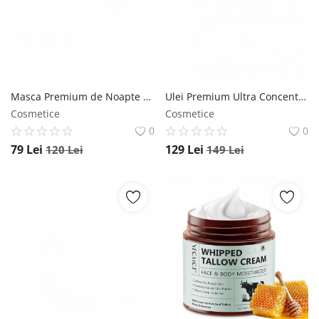
Masca Premium de Noapte cu Colagen, Niacinamide, Ceramide NP, Hidratare profunda, 75 ml NOVA KISS
Ulei Premium Ultra Concentrat Vitamina E, 100% Natural Pur, Fara Hexan pentru Ten, 60 ml NOVA KISS
Cosmetice
Cosmetice
0
0
79
Lei
129
Lei
120
Lei
149
Lei