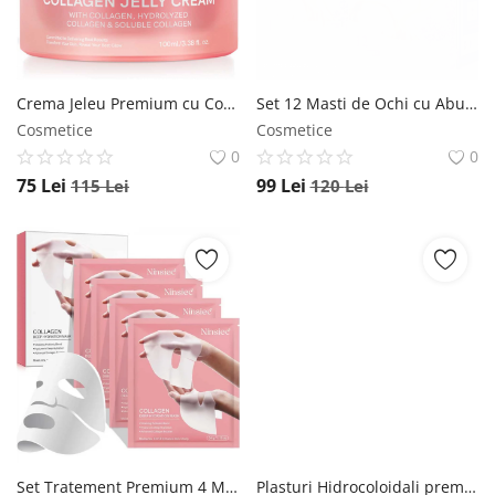
Crema Jeleu Premium cu Colagen si Niacinamide, Hidratare profunda si Elasticitate, 100 ml NOVA KISS
Set 12 Masti de Ochi cu Aburi, Auto-Incalzire pentru Relaxarea Ochilor Obositi, Lavanda NOVA KISS
Cosmetice
Cosmetice
0
0
75
Lei
99
Lei
115
Lei
120
Lei
Set Tratement Premium 4 Masti BIO Colagen, Formula Avansata cu Probiotice, Tehnologie HydroGel NOVA KISS
Plasturi Hidrocoloidali premium pentru Acnee, Set 18 bucati, Advanced Technology, Elaimei ELAIMEI