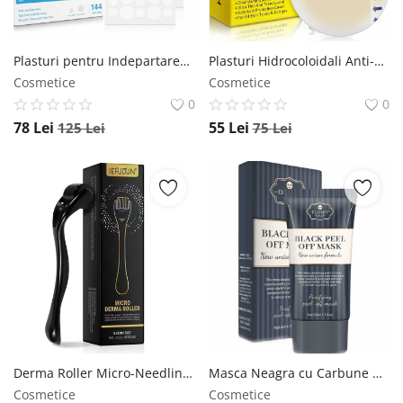
Plasturi pentru Indepartarea Negilor si Cosurilor, Set Tratament Local 144 bucati NOVA KISS
Plasturi Hidrocoloidali Anti-Acnee, Set 20 Bucati, Transparenti, Ultra-subtiri, Formula Premium NOVA KISS
Cosmetice
Cosmetice
0
0
78
Lei
55
Lei
125
Lei
75
Lei
Derma Roller Micro-Needling cu 540 Micro-Ace din Otel, 0.25 m, Pentru Piele si Scalp NOVA KISS
Masca Neagra cu Carbune Activ, Rozmarin si Galbenele, Curatare si Detoxifiere Ten, 50 ml ELAIMEI
Cosmetice
Cosmetice