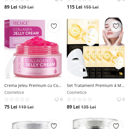
89
Lei
115
Lei
129
Lei
155
Lei
Crema Jeleu Premium cu Colagen Hidrolizat Colagen Solubil, Reparare profunda, 100 ml NOVA KISS
Set Tratament Premium 4 Masti, Formula Avansata cu Secretie Filtrata de Melc si Colagen NOVA KISS
Cosmetice
Cosmetice
0
0
75
Lei
89
Lei
110
Lei
135
Lei