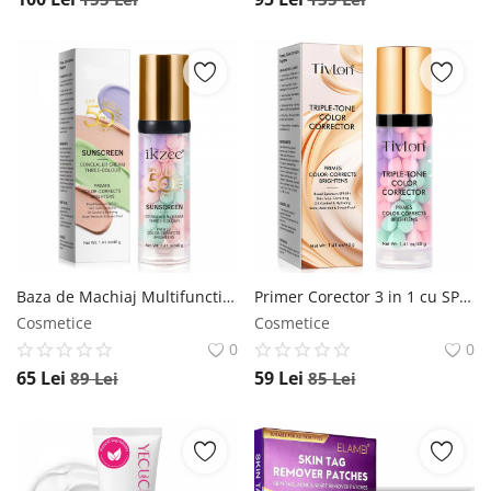
Baza de Machiaj Multifunctionala 3 in 1 cu SPF 50 , Corector de Ton, Hidratant si Matifiant NOVA KISS
Primer Corector 3 in 1 cu SPF 50 , Hidrateaza, Matifiaza si Uniformizeaza Tonul Pielii, 40 g NOVA KISS
Cosmetice
Cosmetice
0
0
65
Lei
59
Lei
89
Lei
85
Lei