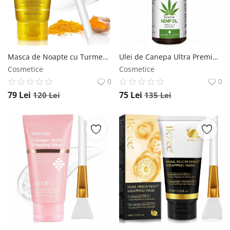
Masca de Noapte cu Turmeric, Acid Kojic, Colagen, Vitamina C si Retinol, 75 ml NOVA KISS
Ulei de Canepa Ultra Premium 5000 mg, 100% Natural, Bioactiv, 30 ml SEFUDUN
Cosmetice
Cosmetice
0
0
79
Lei
75
Lei
120
Lei
135
Lei