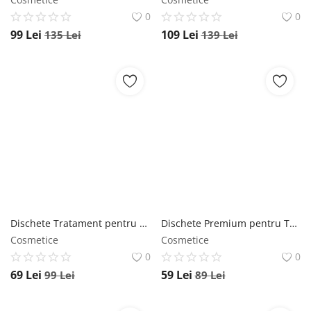
0
0
99
Lei
109
Lei
135
Lei
139
Lei
Dischete Tratament pentru pete pigmentare NOVA KISS cu Turmeric si Acid kojic, Efect de uniformizare si luminozitate, 60 bucati NOVA KISS
Dischete Premium pentru Ten NOVA KISS cu Acid Glicolic, Acid Salicilic Hialuronic, Vitamine B3, B5, C, E, Alantoina Galbenele, 40 bucati NOVA KISS
Cosmetice
Cosmetice
0
0
69
Lei
59
Lei
99
Lei
89
Lei