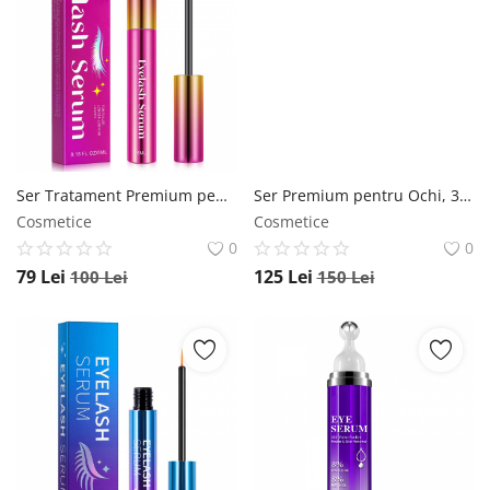
Ser Tratament Premium pentru Cresterea si Regenerarea Genelor NOVA KISS , 5 ml NOVA KISS
Ser Premium pentru Ochi, 360 Roller cu 5% Cafeina, Efect Anti Cearcane, Anti Ochi Umflati NOVA KISS , 15 ml NOVA KISS
Cosmetice
Cosmetice
0
0
79
Lei
125
Lei
100
Lei
150
Lei