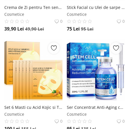
Crema de Zi pentru Ten sensibil cu Ulei de Ovaz, Chia si Germeni de Grau, Revuele, 50 ml REVUELE
Stick Facial cu Ulei de sarpe , Anti-Rid si Fermitate, 15 g NOVA KISS
Cosmetice
Cosmetice
0
0
39,90
Lei
75
Lei
49,90
Lei
95
Lei
Set 6 Masti cu Acid Kojic si Turmeric , Luminozitate Anti-Rid NOVA KISS
Ser Concentrat Anti-Aging cu Celule Stem si Extracte Botanice, 35 ml NOVA KISS
Cosmetice
Cosmetice
0
0
100
Lei
95
Lei
155
Lei
135
Lei