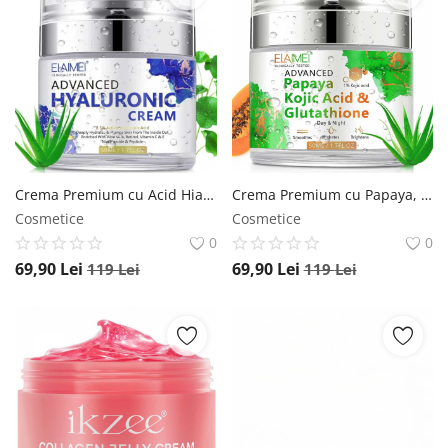
Crema Premium cu Acid Hialuronic, Retinol, Niacinamide si Peptide, Formula Avansata, 50 ml NOVA KISS
Crema Premium cu Papaya, Acid Kojic si Glutation, Formula Avansata, 50 ml NOVA KISS
Cosmetice
Cosmetice
0
0
69,90
Lei
69,90
Lei
119
Lei
119
Lei