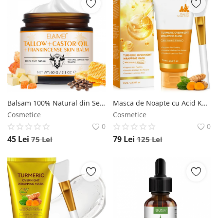
Balsam 100% Natural din Seu de vita, Tamaie, Ceara de albine si Ulei de ricin, 60 g ELAIMEI
Masca de Noapte cu Acid Kojic si Turmeric, Luminozitate si Regenerare Intensiva, 75 ml NOVA KISS
Cosmetice
Cosmetice
0
0
45
Lei
79
Lei
75
Lei
125
Lei