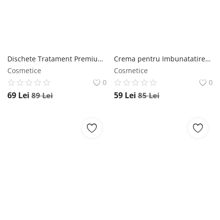
Dischete Tratament Premium pentru Pete Pigmentare cu Acid Kojic si Turmeric, Efect de luminozitate, 60 bucati NOVA KISS
Crema pentru Imbunatatirea Somnului cu Magneziu, Ulei de Lavanda, Ulei de Migdale Dulci, Vitamina E, Aliver, 90 g ALIVER
Cosmetice
Cosmetice
0
0
69
Lei
59
Lei
89
Lei
85
Lei