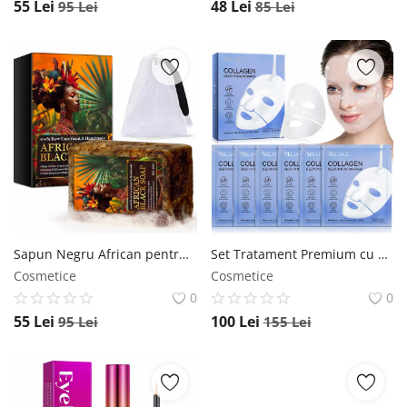
55
Lei
48
Lei
95
Lei
85
Lei
Sapun Negru African pentru Ten, 100% Natural, Raw, Nerafinat Handmade cu Vitamina A, D, E si K, 100 g NOVA KISS
Set Tratament Premium cu 6 Masti Concentrate BIO Collagen, Formula Avansata cu Probiotice, Tehnologie Hydro-Gel NOVA KISS
Cosmetice
Cosmetice
0
0
55
Lei
100
Lei
95
Lei
155
Lei