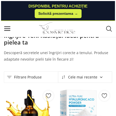
DISPONIBIL PENTRU ACHIZIȚIE
Solicită prezentarea →
Acasă
Produse
Produsecosmetice
Ingrijire Ten
Meniu principal
Îngrijire Ten: Răsfățul ideal pentru
pielea ta
Categorii
Descoperă secretele unei îngrijiri corecte a tenului. Produse
Acasă
adaptate nevoilor pielii tale în fiecare zi!
Listă de dorințe
Filtrare Produse
Cele mai recente
Contact
Blog
Autentificare