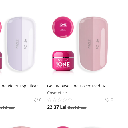
Gel uv Base One Violet 15g Silcare Polonia-Base One
Gel uv Base One Cover Mediu-Camuflaj 15g Silcare Polonia-Base One
Cosmetice
0
0
22,37
Lei
5,42
Lei
25,42
Lei