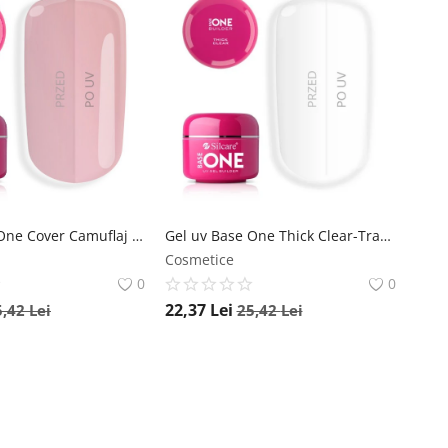
Gel uv Base One Cover Camuflaj 15g Silcare Polonia-Base One
Gel uv Base One Thick Clear-Transparent 15g Silcare Polonia-Base One
Cosmetice
0
0
22,37
Lei
5,42
Lei
25,42
Lei