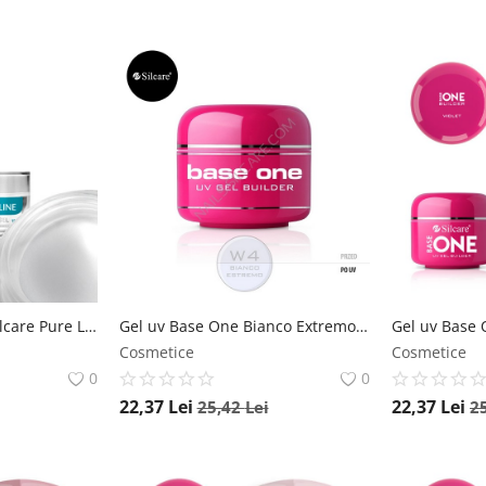
Gel UV Constructie Silcare Pure Line Clear-Transparent 15g Silcare Polonia-Base One
Gel uv Base One Bianco Extremo 15g Silcare Polonia-Base One
Cosmetice
Cosmetice
0
0
22,37
Lei
22,37
Lei
25,42
Lei
2