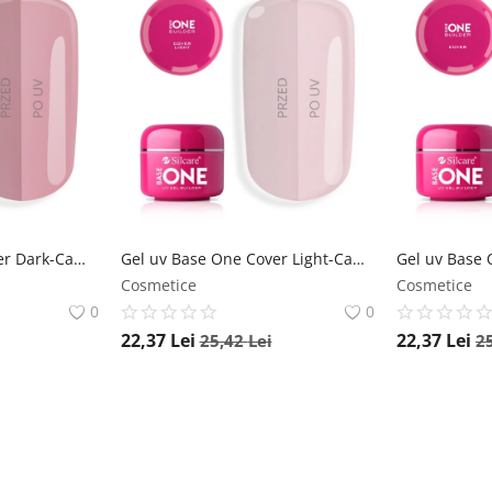
Gel uv Base One Cover Dark-Camuflaj 15g Silcare Polonia-Base One
Gel uv Base One Cover Light-Camuflaj 15g Silcare Polonia-Base One
Cosmetice
Cosmetice
0
0
22,37
Lei
22,37
Lei
25,42
Lei
2