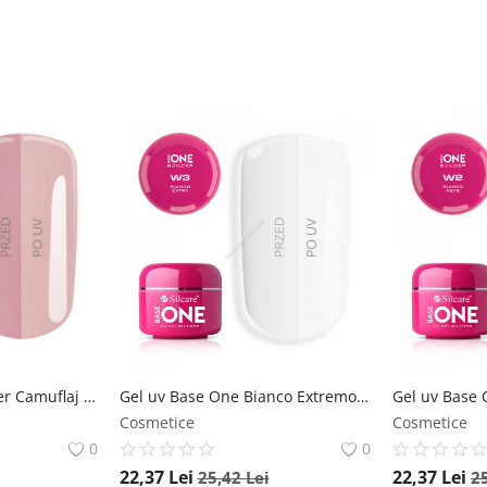
Gel uv Base One Cover Camuflaj Thick 15g Silcare Polonia-Base One
Gel uv Base One Bianco Extremo Extra 15g
Cosmetice
Cosmetice
0
0
22,37
Lei
22,37
Lei
25,42
Lei
2