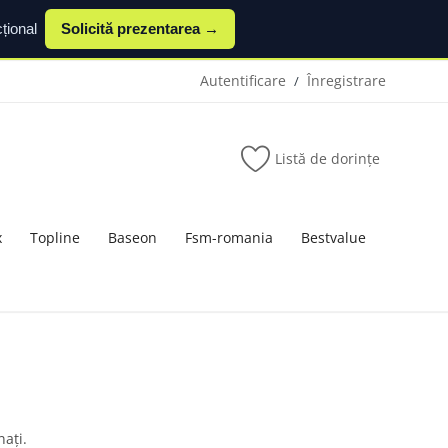
țional
Solicită prezentarea →
Autentificare
Înregistrare
/
Listă de dorințe
x
Topline
Baseon
Fsm-romania
Bestvalue
nați.