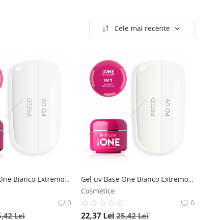
Cele mai recente
Gel uv Base One Bianco Extremo Neve 15g
Gel uv Base One Bianco Extremo Natural 15g
Cosmetice
0
0
22,37
Lei
5,42
Lei
25,42
Lei