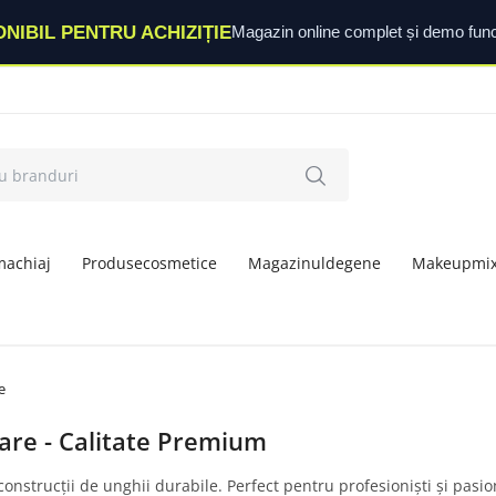
ONIBIL PENTRU ACHIZIȚIE
Magazin online complet și demo func
machiaj
Produsecosmetice
Magazinuldegene
Makeupmi
e
are - Calitate Premium
nstrucții de unghii durabile. Perfect pentru profesioniști și pasio