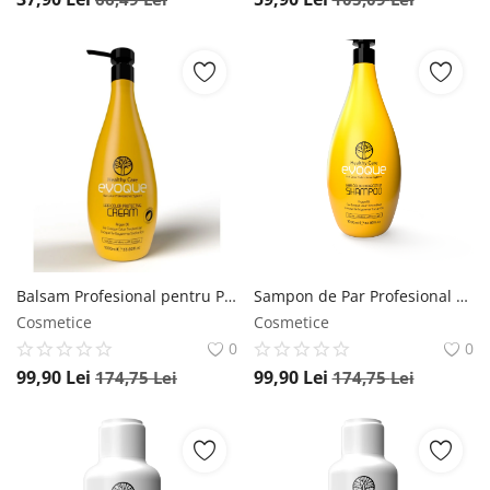
Balsam Profesional pentru Par Vopsit, EVOQUE Healthy Care Protective Conditioner, 1000 ml , Cu Ulei de Argan si Masline, Fara Parabeni si Sulfati, Antistatic, Pentru Toate Tipurile de Par - Evoque Evoque
Sampon de Par Profesional pentru Par Vopsit, EVOQUE Healthy Care Purifying Color, 1000 ml , Cu Ulei de Argan, Protectie a Culorii, Antistatic, Pentru Toate Tipurile de Par - Evoque Evoque
Cosmetice
Cosmetice
0
0
99,90
Lei
99,90
Lei
174,75
Lei
174,75
Lei