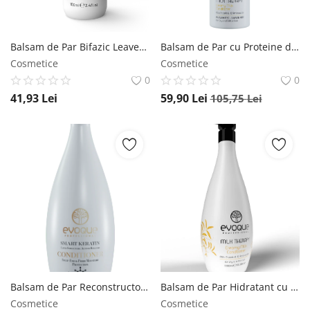
Balsam de Par Bifazic Leave-in, EVOQUE Milk Therapy 2 Phase Conditioner, 100 ml , Fara Clatire, Cu Protectie Termica, Travel Size - Evoque Evoque
Balsam de Par cu Proteine din Lapte, EVOQUE Milk Therapy, 380 ml , Profesional, Antistatic, cu 12 Aminoacizi si Filtru UV - Evoque Evoque
Cosmetice
Cosmetice
0
0
41,93
Lei
59,90
Lei
105,75
Lei
Balsam de Par Reconstructor Profesional cu Keratina, EVOQUE USA Smart Keratin, 1000 ml , Anti-Frizz, cu Ulei de Argan si Macadamia, Protectie UV, Fara Parabeni Evoque
Balsam de Par Hidratant cu Aminoacizi si Vitamina E, EVOQUE Milk Therapy USA, 1000 ml , Profesional, Fara Sulfati si Parabeni Evoque
Cosmetice
Cosmetice