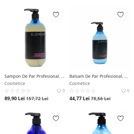
Sampon De Par Profesional, Cu Keratina, Pentru Toate Tipurile De Par, Element, 1000 ml Element
Balsam De Par Profesional, Pentru Pastrarea Culorii, Color, Element, 500 ml Element
Cosmetice
Cosmetice
0
0
89,90
Lei
44,77
Lei
157,72
Lei
78,56
Lei