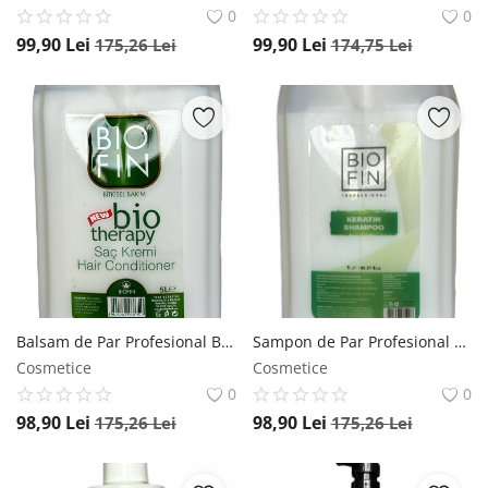
0
0
99,90
Lei
99,90
Lei
175,26
Lei
174,75
Lei
Balsam de Par Profesional BIO Therapy BIOFIN, 5000 ml Biofin
Sampon de Par Profesional cu Keratina BIOFIN, 5000 ml Biofin
Cosmetice
Cosmetice
0
0
98,90
Lei
98,90
Lei
175,26
Lei
175,26
Lei