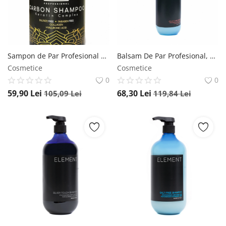
Sampon de Par Profesional cu Carbon pentru Toate Tipurile de Par, BIOFIN, 1000 ml Biofin
Balsam De Par Profesional, Pentru Pastrarea Culorii, Color, Element, 1000 ml Element
Cosmetice
Cosmetice
0
0
59,90
Lei
68,30
Lei
105,09
Lei
119,84
Lei