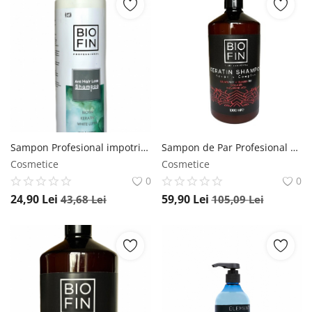
Sampon Profesional impotriva Caderii Parului, BIOFIN, 250 ml Biofin
Sampon de Par Profesional cu Keratina pentru Toate Tipurile de Par, BIOFIN, 1000 ml Biofin
Cosmetice
Cosmetice
0
0
24,90
Lei
59,90
Lei
43,68
Lei
105,09
Lei