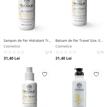
Sampon de Par Hidratant Travel Size, EVOQUE Milk Therapy Creamy Milk, 100 ml , Profesional, Cu Proteine din Lapte si Vitamina E, Fara Sulfati si Parabeni - Evoque Evoque
Balsam de Par Travel Size, EVOQUE Milk Therapy Creamy Milk Conditioner, 100 ml , Cu Proteine din Lapte, 12 Aminoacizi si Vitamina E, Hidratant, Anti-Frizz, Fara Parabeni - Evoque Evoque
Cosmetice
Cosmetice
0
0
31,40
Lei
31,40
Lei