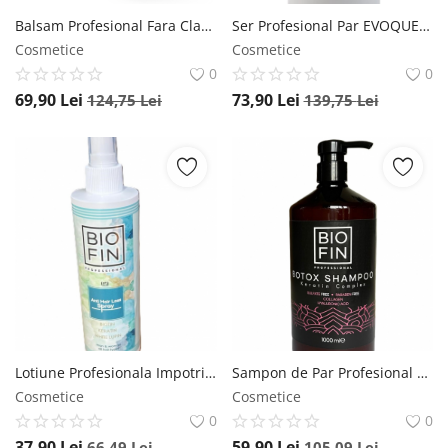
Balsam Profesional Fara Clatire EVOQUE Milk Therapy Two Phase Spray, 400ml , Cu Proteine din Lapte si 12 Aminoacizi Esentiali Evoque
Ser Profesional Par EVOQUE Milk Therapy Silky Serum, 90ml , Cu Proteine din Lapte si 12 Aminoacizi, Fara Parabeni sau Sulfati Evoque
Cosmetice
Cosmetice
0
0
69,90
Lei
73,90
Lei
124,75
Lei
139,75
Lei
Lotiune Profesionala Impotriva Caderii Parului BIOFIN , 250 ml Biofin
Sampon de Par Profesional KERATIN Complex pentru Toate Tipurile de Par, BIOFIN, 1000 ml Biofin
Cosmetice
Cosmetice
0
0
37,90
Lei
59,90
Lei
66,49
Lei
105,09
Lei