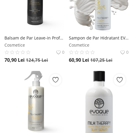
Înregistrare
Balsam de Par Leave-in Profesional EVOQUE Smart Keratin, 400 ml , Balsam Fara Clatire cu Keratina, Ulei de Argan si Macadamia, Anti-Frizz, Protectie UV Evoque
Sampon de Par Hidratant EVOQUE Milk Therapy, 400 ml , Fara Sulfati si Parabeni, Cu 12 Aminoacizi si Vitamina E , Reparare, Anti-Frizz, Profesional Evoque
Cosmetice
Cosmetice
0
0
70,90
Lei
60,90
Lei
124,75
Lei
107,25
Lei