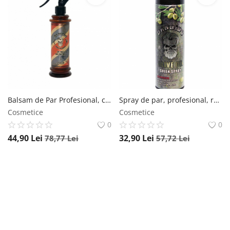
Balsam de Par Profesional, cu ARGAN in 2 faze, BANDIDO, 350 ml Bandido
Spray de par, profesional, reparator cu ulei de masline, Bandido, 500 ML Bandido
Cosmetice
Cosmetice
0
0
44,90
Lei
32,90
Lei
78,77
Lei
57,72
Lei