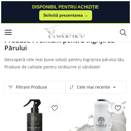
DISPONIBIL PENTRU ACHIZIȚIE
Solicită prezentarea →
Acasă
Produse
Apolino
Ingrijire Par
Meniu principal
Produse Premium pentru Îngrijirea
Părului
Categorii
Descoperă cele mai bune soluții pentru îngrijirea părului tău.
Acasă
Produse de calitate pentru strălucire și sănătate!
Listă de dorințe
Filtrare Produse
Cele mai recente
Contact
Blog
Autentificare