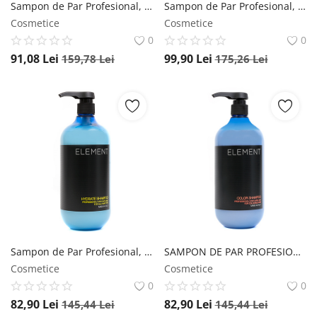
Sampon de Par Profesional, SILVER, pentru par blond, Element, 1000 ml Element
Sampon de Par Profesional, fara SARE, Element, 1000 ml Element
Cosmetice
Cosmetice
0
0
91,08
Lei
99,90
Lei
159,78
Lei
175,26
Lei
Sampon de Par Profesional, pentru HIDRATARE, Element, 1000 ml Element
SAMPON DE PAR PROFESIONAL, PENTRU PASTRAREA CULORII, COLOR, Element, 1000 ml Element
Cosmetice
Cosmetice
0
0
82,90
Lei
82,90
Lei
145,44
Lei
145,44
Lei