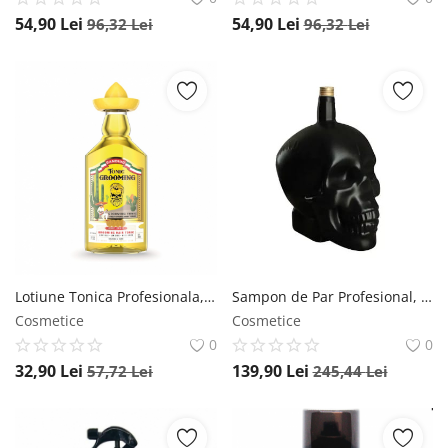
54,90
Lei
54,90
Lei
96,32
Lei
96,32
Lei
Lotiune Tonica Profesionala, Grooming Tonic Bandido, 250 ML Bandido
Sampon de Par Profesional, pentru toate tipurile de par, BANDIDO, 5000 ml Bandido
Cosmetice
Cosmetice
0
0
32,90
Lei
139,90
Lei
57,72
Lei
245,44
Lei