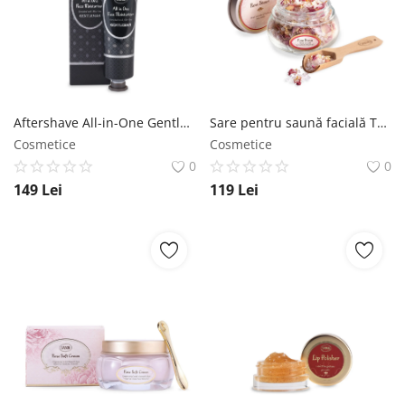
Aftershave All-in-One Gentleman SABON
Sare pentru saună facială Trandafir de Damasc SABON
Cosmetice
Cosmetice
0
0
149
Lei
119
Lei