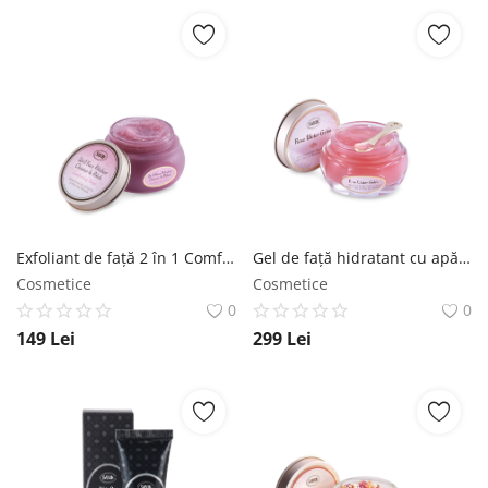
Exfoliant de faţă 2 în 1 Comforting Rose SABON
Gel de față hidratant cu apă de trandafiri SABON
Cosmetice
Cosmetice
0
0
149
Lei
299
Lei