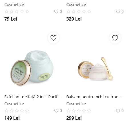
Cosmetice
Cosmetice
0
0
79
Lei
329
Lei
Exfoliant de faţă 2 în 1 Purifying Matcha SABON
Balsam pentru ochi cu trandafir SABON
Cosmetice
Cosmetice
0
0
149
Lei
299
Lei