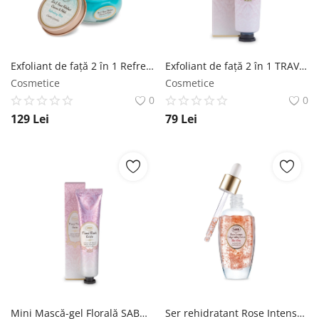
Exfoliant de faţă 2 în 1 Refreshing Mint SABON
Exfoliant de faţă 2 în 1 TRAVEL Comforting Rose SABON
Cosmetice
Cosmetice
0
0
129
Lei
79
Lei
Mini Mască-gel Florală SABON
Ser rehidratant Rose Intense SABON