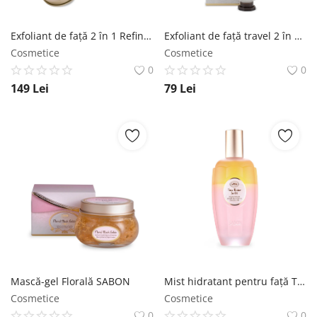
Exfoliant de faţă 2 în 1 Refining Eucalyptus SABON
Exfoliant de faţă travel 2 în 1 Refining Eucalyptus SABON
Cosmetice
Cosmetice
0
0
149
Lei
79
Lei
Mască-gel Florală SABON
Mist hidratant pentru faţă Trandafir de Damasc SABON
Cosmetice
Cosmetice
0
0