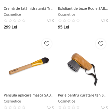
Cremă de faţă hidratantă Trandafir de Damasc SABON
Exfoliant de buze Rodie SABON
Cosmetice
Cosmetice
0
0
299
Lei
95
Lei
Pensulă aplicare mască SABON
Perie pentru curăţare ten SABON
Cosmetice
Cosmetice
0
0