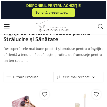
DISPONIBIL PENTRU ACHIZIȚIE
Solicită prezentarea →
Acasă
Produse
Sabon
Îngrijirea Tenului
Meniu principal
Îngrijirea Tenului: Produse pentru
Strălucire și Sănătate
Categorii
Descoperă cele mai bune practici și produse pentru o îngrijire
Acasă
eficientă a tenului. Redefinește-ți rutina de frumusețe pentru
un ten radiant.
Listă de dorințe
Contact
Filtrare Produse
Cele mai recente
Blog
Autentificare