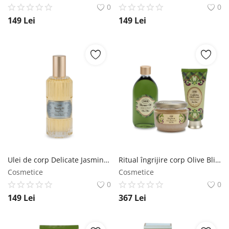
0
0
149
Lei
149
Lei
Ulei de corp Delicate Jasmine SABON
Ritual îngrijire corp Olive Bliss SABON
Cosmetice
Cosmetice
0
0
149
Lei
367
Lei