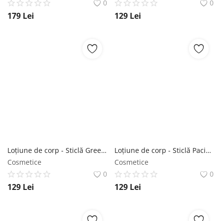
0
0
179
Lei
129
Lei
Loțiune de corp - Sticlă Green Rose SABON
Loțiune de corp - Sticlă Paciulie - Lavandă - Vanilie SABON
Cosmetice
Cosmetice
0
0
129
Lei
129
Lei