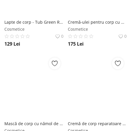
Lapte de corp - Tub Green Rose SABON
Cremă-ulei pentru corp cu minerale de la Marea Moartă SABON
Cosmetice
Cosmetice
0
0
129
Lei
175
Lei
Mască de corp cu nămol de la Marea Moartă SABON
Cremă de corp reparatoare Rose Tea SABON
Cosmetice
Cosmetice