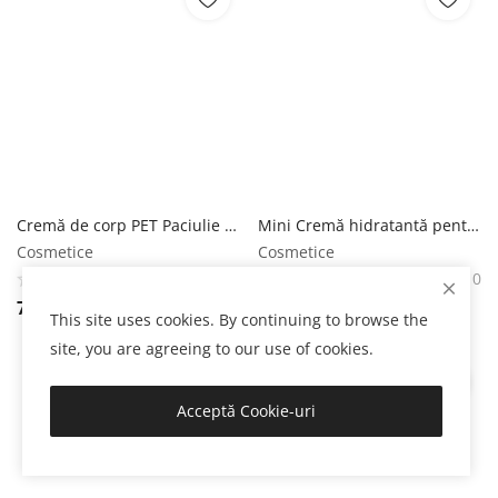
Cremă de corp PET Paciulie - Lavandă - Vanilie SABON
Mini Cremă hidratantă pentru picioare SABON
Cosmetice
Cosmetice
0
0
79
Lei
59
Lei
This site uses cookies. By continuing to browse the
site, you are agreeing to our use of cookies.
Acceptă Cookie-uri