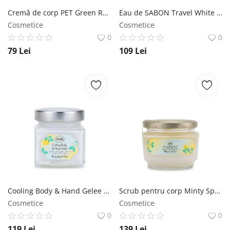
Cremă de corp PET Green Rose SABON
Eau de SABON Travel White Tea SABON
Cosmetice
Cosmetice
0
0
79
Lei
109
Lei
Cooling Body & Hand Gelee Minty Spark Yuzu SABON
Scrub pentru corp Minty Spark Yuzu SABON
Cosmetice
Cosmetice
0
0
119
Lei
139
Lei