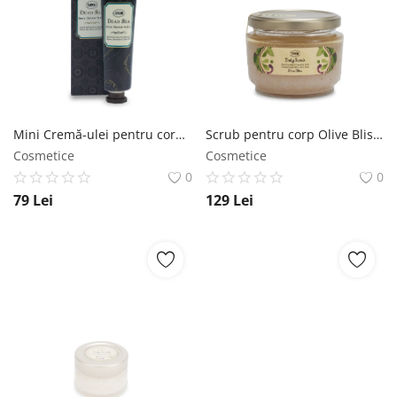
Mini Cremă-ulei pentru corp cu minerale de la Marea Moartă SABON
Scrub pentru corp Olive Bliss SABON
Cosmetice
Cosmetice
0
0
79
Lei
129
Lei