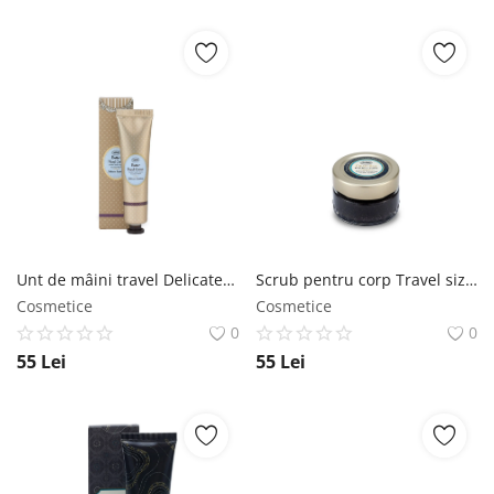
Unt de mâini travel Delicate Jasmine SABON
Scrub pentru corp Travel size cu nămol de la Marea Moartă SABON
Cosmetice
Cosmetice
0
0
55
Lei
55
Lei