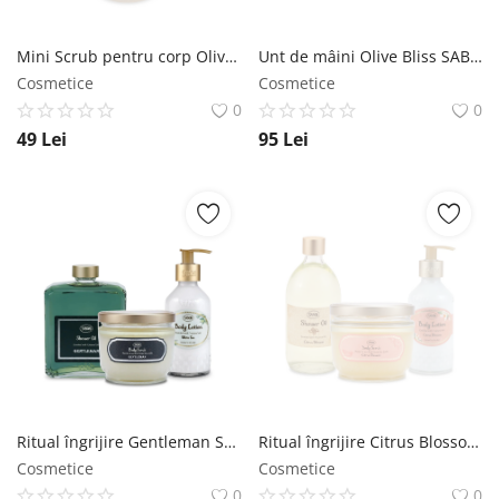
Mini Scrub pentru corp Olive Bliss SABON
Unt de mâini Olive Bliss SABON
Cosmetice
Cosmetice
0
0
49
Lei
95
Lei
Ritual îngrijire Gentleman SABON
Ritual îngrijire Citrus Blossom SABON
Cosmetice
Cosmetice
0
0