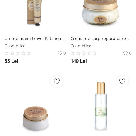
Înregistrare
Unt de mâini travel Patchouli - Lavender - Vanilla SABON
Cremă de corp reparatoare Paciulie - Lavandă - Vanilie SABON
Cosmetice
Cosmetice
0
0
55
Lei
149
Lei