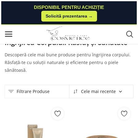
DISPONIBIL PENTRU ACHIZIȚIE
Solicită prezentarea →
Acasă
Produse
Sabon
Îngrijirea Corpului
Meniu principal
Îngrijirea Corpului: Răsfăț și Sănătate
Categorii
Descoperă cele mai bune produse pentru îngrijirea corpului.
Răsfață-te cu soluții naturale și eficiente pentru o piele
Acasă
sănătoasă.
Listă de dorințe
Filtrare Produse
Cele mai recente
Contact
Blog
Autentificare