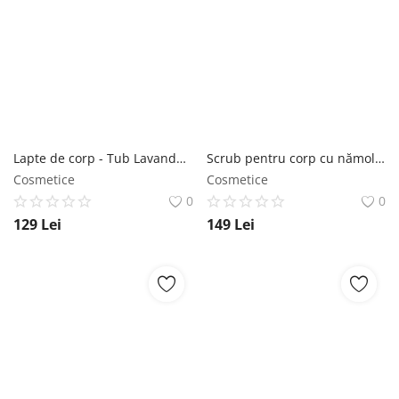
Lapte de corp - Tub Lavandă - Mere SABON
Scrub pentru corp cu nămol de la Marea Moartă SABON
Cosmetice
Cosmetice
0
0
129
Lei
149
Lei