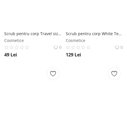
Scrub pentru corp Travel size Gentleman SABON
Scrub pentru corp White Tea SABON
Cosmetice
Cosmetice
0
0
49
Lei
129
Lei