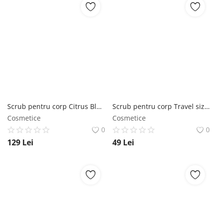
Scrub pentru corp Citrus Blossom SABON
Scrub pentru corp Travel size Delicate Jasmine SABON
Cosmetice
Cosmetice
0
0
129
Lei
49
Lei