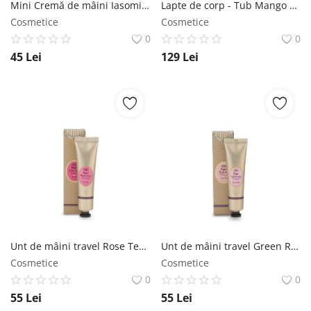
Mini Cremă de mâini Iasomie SABON
Lapte de corp - Tub Mango Kiwi SABON
Cosmetice
Cosmetice
0
0
45
Lei
129
Lei
Unt de mâini travel Rose Tea SABON
Unt de mâini travel Green Rose SABON
Cosmetice
Cosmetice
0
0
55
Lei
55
Lei