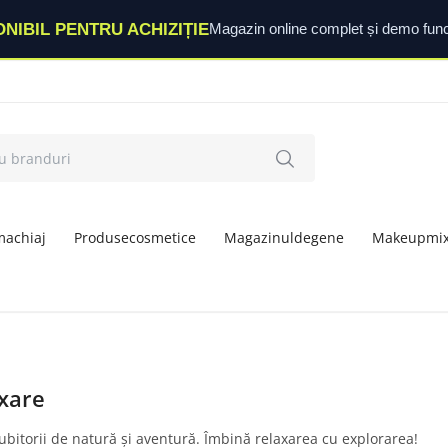
ONIBIL PENTRU ACHIZIȚIE
Magazin online complet și demo func
machiaj
Produsecosmetice
Magazinuldegene
Makeupmi
axare
ubitorii de natură și aventură. Îmbină relaxarea cu explorarea!