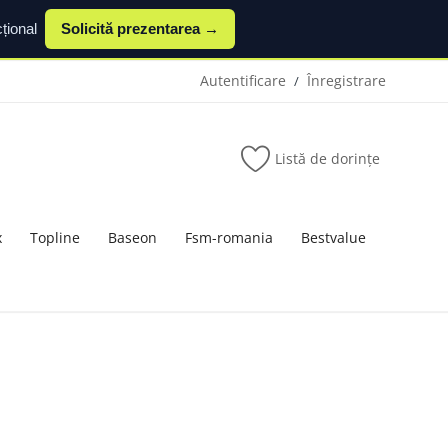
țional
Solicită prezentarea →
Autentificare
Înregistrare
/
Listă de dorințe
x
Topline
Baseon
Fsm-romania
Bestvalue