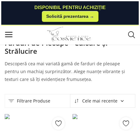
DISPONIBIL PENTRU ACHIZIȚIE
Solicită prezentarea →
Acasă
Produse
Qudo
Fard De Pleoape
Meniu principal
Farduri de Pleoape - Culoare și
Strălucire
Categorii
Descoperă cea mai variată gamă de farduri de pleoape
Acasă
pentru un machiaj surprinzător. Alege nuanțe vibrante și
texturi care să îți evidențieze frumusețea.
Listă de dorințe
Contact
Filtrare Produse
Cele mai recente
Blog
Autentificare