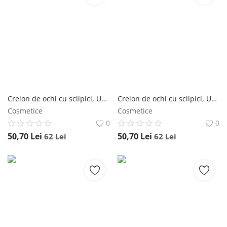
Creion de ochi cu sclipici, Unleashia, Pretty Easy Glitter Stick, 2g - No.3 unleashia
Creion de ochi cu sclipici, Unleashia, Pretty Easy Glitter Stick, 2g - No.2 unleashia
Cosmetice
Cosmetice
0
0
50,70
Lei
50,70
Lei
62
Lei
62
Lei