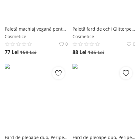
Paletă machiaj vegană pentru față, Amuse, Vegan Face All Palette, 16,3g - #02 Peach Amuse
Paletă fard de ochi Glitterpedia, Unleashia, N°4 All of Lavender Fog, 7.5g unleashia
Cosmetice
Cosmetice
0
0
77
Lei
88
Lei
159
Lei
135
Lei
Fard de pleoape duo, Peripera, Sugar Twinkle Duo Eye Stick, 0.23g + 0.55g - 01 Dewy Nude peripera
Fard de pleoape duo, Peripera, Sugar Twinkle Duo Eye Stick, 0.23g + 0.55g - 005 Frozen Pink peripera