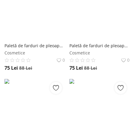
Înregistrare
Paletă de farduri de pleoape, Peripera, Ink Pocket Shadow Palette, 6g - #03 Autumn peripera
Paletă de farduri de pleoape, Peripera, Ink Pocket Shadow Palette, 6g - #02 Cool peripera
Cosmetice
Cosmetice
0
0
75
Lei
75
Lei
88
Lei
88
Lei