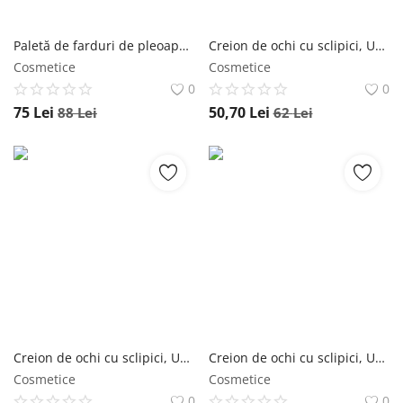
Paletă de farduri de pleoape, Peripera, Ink Pocket Shadow Palette, 6g - #01 Fancy peripera
Creion de ochi cu sclipici, Unleashia, Pretty Easy Glitter Stick, 2g - No.1 unleashia
Cosmetice
Cosmetice
0
0
75
Lei
50,70
Lei
88
Lei
62
Lei
Creion de ochi cu sclipici, Unleashia, Pretty Easy Glitter Stick, 2g - No.8 unleashia
Creion de ochi cu sclipici, Unleashia, Pretty Easy Glitter Stick, 2g - No.7 unleashia
Cosmetice
Cosmetice
0
0