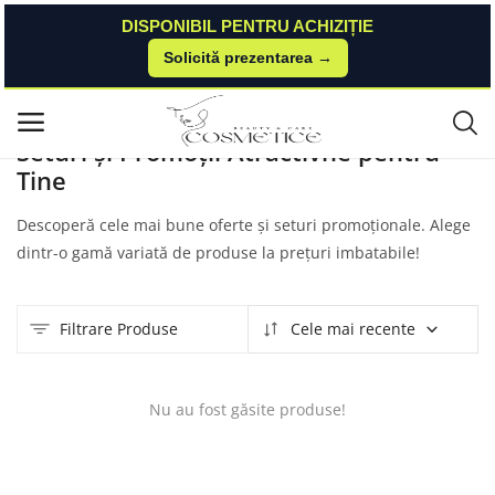
DISPONIBIL PENTRU ACHIZIȚIE
Solicită prezentarea →
Acasă
Produse
Fsm-romania
Seturi Si Promotii
Meniu principal
Seturi și Promoții Atractivne pentru
Tine
Categorii
Descoperă cele mai bune oferte și seturi promoționale. Alege
Acasă
dintr-o gamă variată de produse la prețuri imbatabile!
Listă de dorințe
Filtrare Produse
Cele mai recente
Contact
Blog
Nu au fost găsite produse!
Autentificare