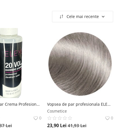
Cele mai recente
Oxidant de Par Crema Profesionala ELEMENT 6% 20 Vol 100ml Element
Vopsea de par profesionala ELEMENT 12.11 Very Light Super Intense Ash Platinum 100ml Element
Cosmetice
0
0
23,90
Lei
,37
Lei
41,93
Lei