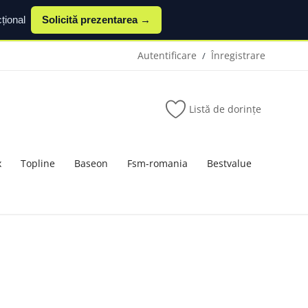
țional
Solicită prezentarea →
Autentificare
Înregistrare
/
Listă de dorințe
x
Topline
Baseon
Fsm-romania
Bestvalue