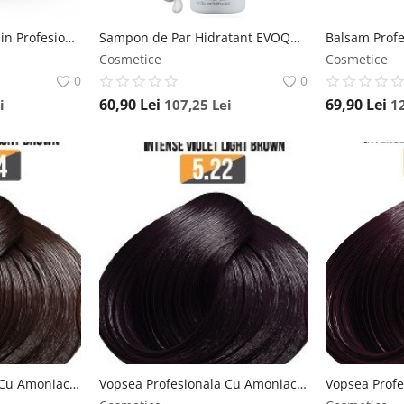
Balsam de Par Leave-in Profesional EVOQUE Smart Keratin, 400 ml , Balsam Fara Clatire cu Keratina, Ulei de Argan si Macadamia, Anti-Frizz, Protectie UV Evoque
Sampon de Par Hidratant EVOQUE Milk Therapy, 400 ml , Fara Sulfati si Parabeni, Cu 12 Aminoacizi si Vitamina E , Reparare, Anti-Frizz, Profesional Evoque
Cosmetice
Cosmetice
0
0
60,90
Lei
69,90
Lei
i
107,25
Lei
1
Vopsea Profesionala Cu Amoniac Redus EVOQUE Milk Therapy, Nuanta 5.74 Copper Coffee Light Brown , Cu Tehnologie Lipid Micro Emulsion, 100 ml - Evoque Evoque
Vopsea Profesionala Cu Amoniac Redus EVOQUE Milk Therapy, Nuanta 5.22 Intense Violet Light Brown , Cu Tehnologie Lipid Micro Emulsion, 100 ml - Evoque Evoque