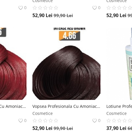
Cosmetice
Cosmetice
0
0
52,90
Lei
52,90
Lei
99,90
Lei
9
Vopsea Profesionala Cu Amoniac Redus EVOQUE Milk Therapy, Nuanta 7.66 Intense Red Blonde , Cu Tehnologie Lipid Micro Emulsion, 100 ml - Evoque Evoque
Vopsea Profesionala Cu Amoniac Redus EVOQUE Milk Therapy, Nuanta 4.66 Intense Red Brown , Cu Tehnologie Lipid Micro Emulsion, 100 ml - Evoque Evoque
Cosmetice
Cosmetice
0
0
52,90
Lei
37,90
Lei
99,90
Lei
6