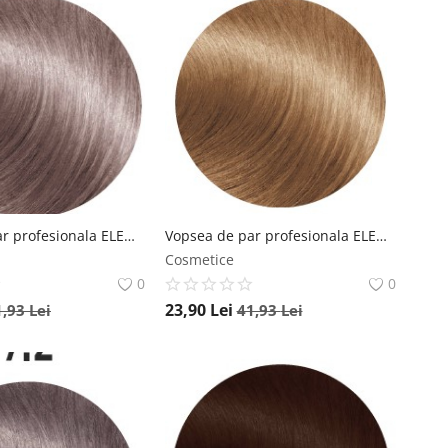
Vopsea de par profesionala ELEMENT 8.2 Light Irise Blonde 100ml Element
Vopsea de par profesionala ELEMENT 8S Light Sand Beige Blonde 100ml Element
Cosmetice
0
0
23,90
Lei
1,93
Lei
41,93
Lei