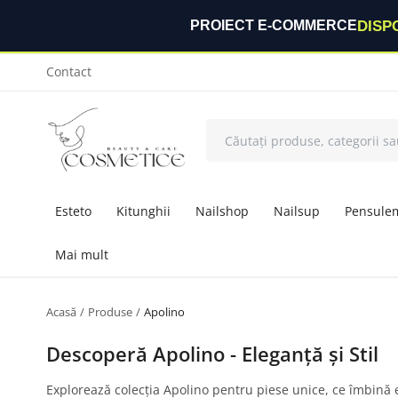
DISP
PROIECT E-COMMERCE
Contact
Esteto
Kitunghii
Nailshop
Nailsup
Pensule
Mai mult
Acasă
Produse
Apolino
Descoperă Apolino - Eleganță și Stil
Explorează colecția Apolino pentru piese unice, ce îmbină e