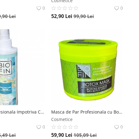
Cosmetice
0
0
52,90
Lei
9,90
Lei
99,90
Lei
Lotiune Profesionala Impotriva Caderii Parului BIOFIN , 250 ml Biofin
Masca de Par Profesionala cu Botox pentru Par Deteriorat, BIOFIN , 500 ml
Cosmetice
0
0
59,90
Lei
6,49
Lei
105,09
Lei