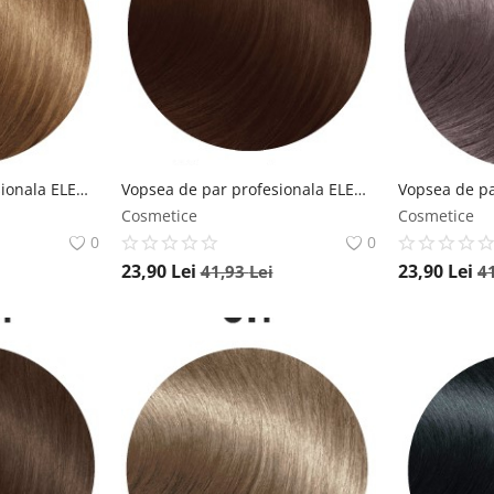
Vopsea de par profesionala ELEMENT 7S Sand Beige Blonde 100ml Element
Vopsea de par profesionala ELEMENT 7.35 Golden Mahogany Blonde 100ml Element
Cosmetice
Cosmetice
0
0
23,90
Lei
23,90
Lei
41,93
Lei
4