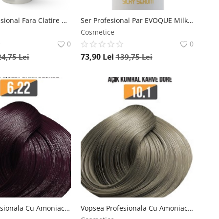
Balsam Profesional Fara Clatire EVOQUE Milk Therapy Two Phase Spray, 400ml , Cu Proteine din Lapte si 12 Aminoacizi Esentiali Evoque
Ser Profesional Par EVOQUE Milk Therapy Silky Serum, 90ml , Cu Proteine din Lapte si 12 Aminoacizi, Fara Parabeni sau Sulfati Evoque
Cosmetice
0
0
73,90
Lei
24,75
Lei
139,75
Lei
Vopsea Profesionala Cu Amoniac Redus EVOQUE Milk Therapy, Nuanta 6.22 Intense Violet Dark Blonde , Cu Tehnologie Lipid Micro Emulsion, 100 ml - Evoque Evoque
Vopsea Profesionala Cu Amoniac Redus EVOQUE Milk Therapy, Nuanta 10.1 Platinum Ash Blonde , Cu Tehnologie Lipid Micro Emulsion, 100 ml - Evoque Evoque