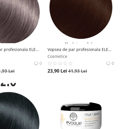
Vopsea de par profesionala ELEMENT 7.2 Irise Blonde 100ml Element
Vopsea de par profesionala ELEMENT 5.35 Light Golden Mahogany Brown 100ml Element
Cosmetice
0
0
23,90
Lei
1,93
Lei
41,93
Lei