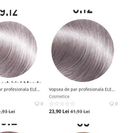
Vopsea de par profesionala ELEMENT 9.12 Very Light Ash Irise Blonde 100ml Element
Vopsea de par profesionala ELEMENT 8.12 Light Ash Irise Blonde 100ml Element
Cosmetice
0
0
23,90
Lei
1,93
Lei
41,93
Lei