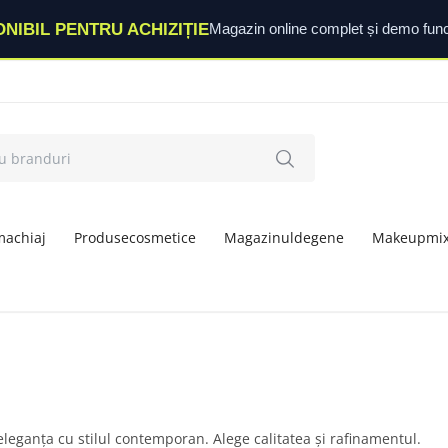
ONIBIL PENTRU ACHIZIȚIE
Magazin online complet și demo func
machiaj
Produsecosmetice
Magazinuldegene
Makeupmi
leganța cu stilul contemporan. Alege calitatea și rafinamentul.