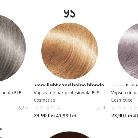
Vopsea de par profesionala ELEMENT 12.1 Very Light Super Ash Platinum 100ml Element
Vopsea de par profesionala ELEMENT 9S Very Light Sand Beige Blonde 100ml Element
Cosmetice
Cosmetice
0
0
23,90
Lei
23,90
Lei
41,93
Lei
4