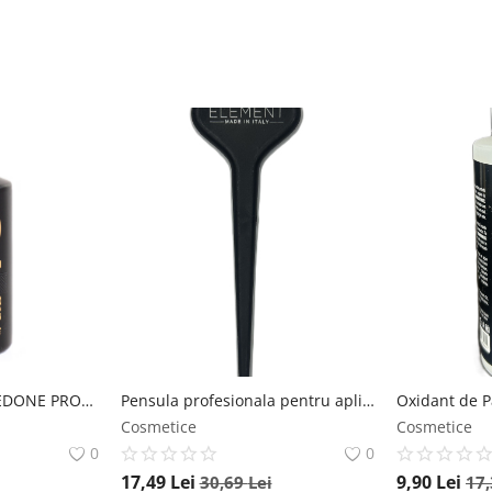
GEL DE RAS GOLD, REDONE PROFESSIONAL, 500 ML Redone
Pensula profesionala pentru aplicarea vopselei de par ELEMENT Element
Cosmetice
Cosmetice
0
0
17,49
Lei
9,90
Lei
30,69
Lei
17