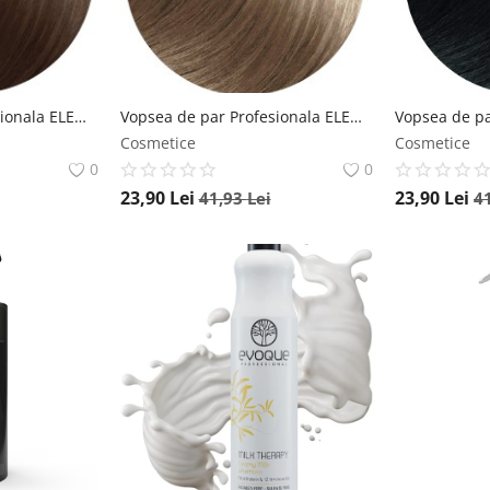
Vopsea de par Profesionala ELEMENT 6.41, 120 ml (2x60 ml) Desert Brown
Vopsea de par Profesionala ELEMENT 8.1, 100 Ml, Light Ash Blonde Element
Cosmetice
Cosmetice
0
0
23,90
Lei
23,90
Lei
41,93
Lei
4