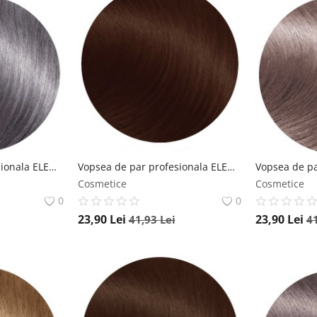
Vopsea de par profesionala ELEMENT 7.12 Ash Irise Blonde 100ml Element
Vopsea de par profesionala ELEMENT 6.35 Dark Golden Mahogany Blonde 100ml Element
Cosmetice
Cosmetice
0
0
23,90
Lei
23,90
Lei
41,93
Lei
4