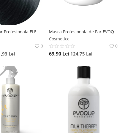
Vopsea de par Profesionala ELEMENT Black 2.0 - 100Ml Element
Masca Profesionala de Par EVOQUE Milk Therapy Deep Treatment, 500 ml , Cu 12 Aminoacizi din Proteine din Lapte, Fara Parabeni si Sulfati, Reparare si Hidratare Intensa Evoque
Cosmetice
0
0
69,90
Lei
1,93
Lei
124,75
Lei