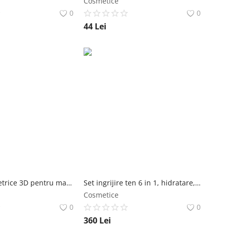
Cosmetice
0
0
44
Lei
Figuri volumetrice 3D pentru manichiură, set funde colorate Global Fashion
Set ingrijire ten 6 in 1, hidratare, albire, prospetime, anti-imbtranire, anti rid cu vitamina E, Red Pomegranate ANTI-AGING, 30g/50g/100g/120ml/50ml/1000ml Global Fashion
Cosmetice
0
0
360
Lei