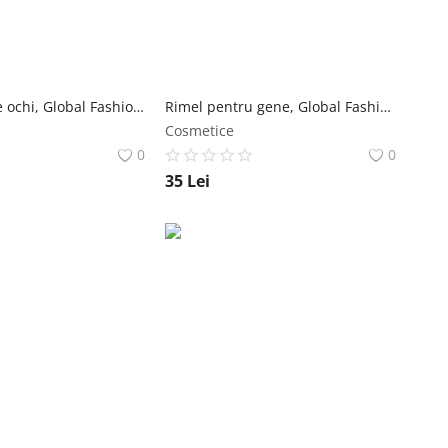
Creion-gel de ochi, Global Fashion, 01, negru, Global Fashion
Rimel pentru gene, Global Fashion, Ocean Dense Mascara, Negru, GM2, 5 g Global Fashion
Cosmetice
0
0
35
Lei