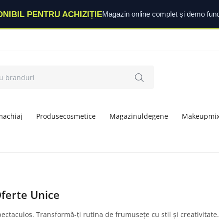
ONIBIL PENTRU ACHIZIȚIE
Magazin online complet și demo func
machiaj
Produsecosmetice
Magazinuldegene
Makeupmi
ferte Unice
ctaculos. Transformă-ți rutina de frumusețe cu stil și creativitate.