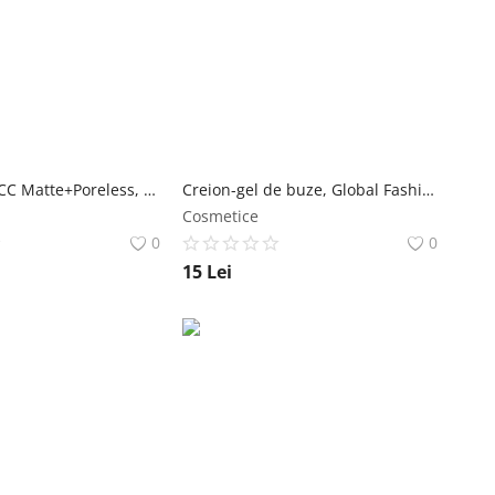
Fond de ten CC Matte+Poreless, Global Fashion, G012, Natural Tan, 30 ml Global Fashion
Creion-gel de buze, Global Fashion, velvet smooth lipliner, 01, 3g Global Fashion
Cosmetice
0
0
15
Lei