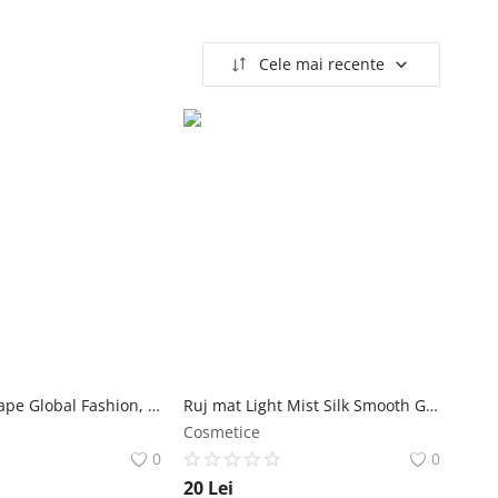
Cele mai recente
Fard de pleoape Global Fashion, o culoare, #23, 3.6 g Global Fashion
Ruj mat Light Mist Silk Smooth Global Fashion #121, 3.5 g Global Fashion
Cosmetice
0
0
20
Lei