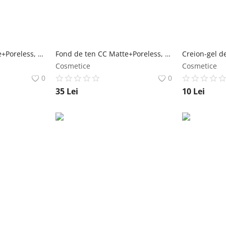
Fond de ten CC Matte+Poreless, Global Fashion, G011, Warm Beige, 30 ml Global Fashion
Fond de ten CC Matte+Poreless, Global Fashion, G018, Deep Cocoa, 30 ml Global Fashion
Cosmetice
Cosmetice
0
0
35
Lei
10
Lei