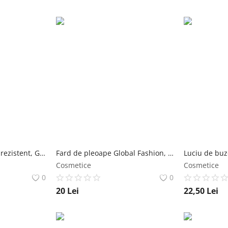
Luciu de buze mat și rezistent, Global Fashion, #107, 4 ml Global Fashion
Fard de pleoape Global Fashion, o culoare, #05, 3.6 g Global Fashion
Cosmetice
Cosmetice
0
0
20
Lei
22,50
Lei