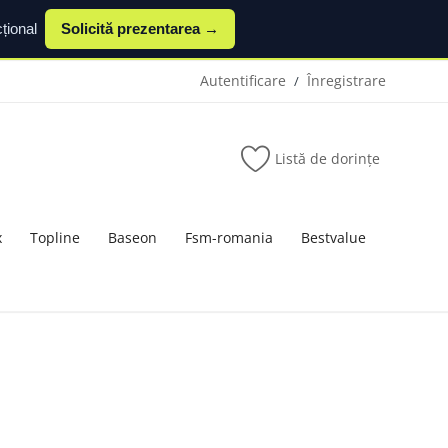
țional
Solicită prezentarea →
Autentificare
Înregistrare
/
Listă de dorințe
x
Topline
Baseon
Fsm-romania
Bestvalue