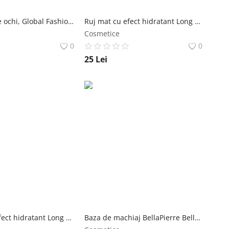
Creion-gel de ochi, Global Fashion, 08, white Global Fashion
Ruj mat cu efect hidratant Long Lasting Global Fashion, GF38005 #106 Global Fashion
Cosmetice
0
0
25
Lei
Ruj mat cu efect hidratant Long Lasting Global Fashion, GF38005 #108, 3 g Global Fashion
Baza de machiaj BellaPierre BellaPierre