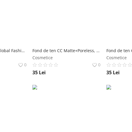
Rimel pentru gene, Global Fashion, Ocean Dense Mascara, Negru, GM1, 5 g Global Fashion
Fond de ten CC Matte+Poreless, Global Fashion, G014, Honey, 30 ml Global Fashion
Cosmetice
Cosmetice
0
0
35
Lei
35
Lei