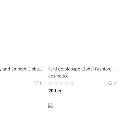
Ruj mat Misty and Smooth Global Fashion, #106, 3.5 g Global Fashion
Fard de pleoape Global Fashion, 5 culori, #01 Global Fashion
Cosmetice
0
0
20
Lei