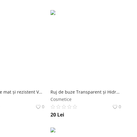
Luciu de buze mat și rezistent Velvet Lasting Matte, Global Fashion, GF38006 #110, 4 ml Global Fashion
Ruj de buze Transparent și Hidratant Global Fashion, GF38002A #121, 3.5 g Global Fashion
Cosmetice
0
0
20
Lei