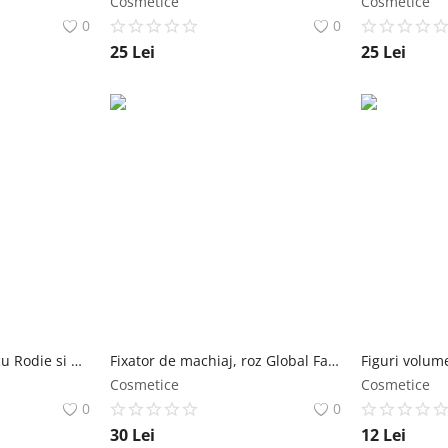
Cosmetice
Cosmetice
0
0
25
Lei
25
Lei
Balsam de Buze Bio cu Rodie si Argan - Lavera Bio Repair Organic Pomegranate & Organic Argan Oil, 4.5 g Lavera
Fixator de machiaj, roz Global Fashion
Cosmetice
Cosmetice
0
0
30
Lei
12
Lei