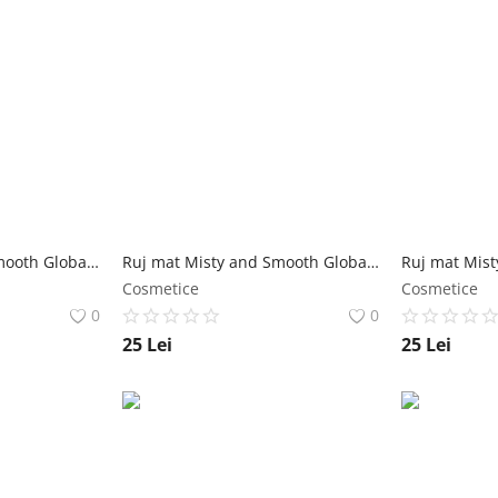
Ruj mat Misty and Smooth Global Fashion, #101, 3.5 g Global Fashion
Ruj mat Misty and Smooth Global Fashion, #109, 3.5 g Global Fashion
Cosmetice
Cosmetice
0
0
25
Lei
25
Lei