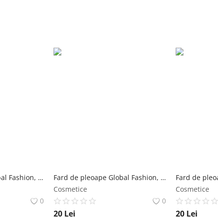
Fard de pleoape Global Fashion, 13 culori, #01 Global Fashion
Fard de pleoape Global Fashion, o culoare, #16, 3.6 g Global Fashion
Cosmetice
Cosmetice
0
0
20
Lei
20
Lei