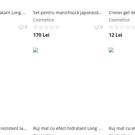
Ruj mat cu efect hidratant Long Lasting Global Fashion, GF38005 #120, 3.5 g Global Fashion
Set pentru manichiură japoneză +2 pile + betisoare de portocal Global Fashion
Cosmetice
Cosmetice
0
0
170
Lei
12
Lei
Creion de sprâncene rezistent la apă cu textură foarte fină, Global Fashion, GF38018, #102 Grayish Brown Global Fashion
Ruj mat cu efect hidratant Long Lasting Global Fashion, GF38005 #102 Global Fashion