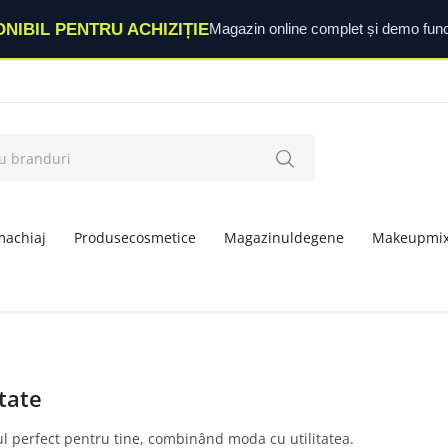
ONIBIL PENTRU ACHIZIȚIE
Magazin online complet și demo func
machiaj
Produsecosmetice
Magazinuldegene
Makeupmi
itate
lul perfect pentru tine, combinând moda cu utilitatea.