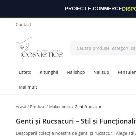
DISP
PROIECT E-COMMERCE
Contact
Esteto
Kitunghii
Nailshop
Nailsup
Pensule
Mai mult
Acasă
Produse
Makeupmix
Genti/rucsacuri
Genti și Rucsacuri – Stil și Funcțional
Descoperă colecția noastră de genti și rucsacuri! Alege sti