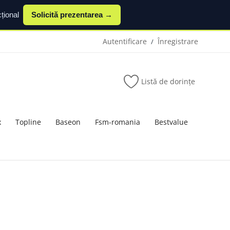
țional
Solicită prezentarea →
Autentificare
Înregistrare
/
Listă de dorințe
x
Topline
Baseon
Fsm-romania
Bestvalue