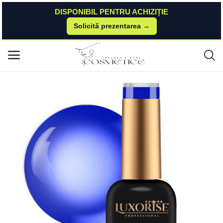
DISPONIBIL PENTRU ACHIZIȚIE
Solicită prezentarea →
Acasă
Kitunghii
Oja Semipermanenta
Oja Semipermanenta LUXORISE GlassStyle - Midnight Tide 10ml LUXORIS
Meniu principal
E
Categorii
Acasă
Listă de dorințe
Contact
Blog
Autentificare