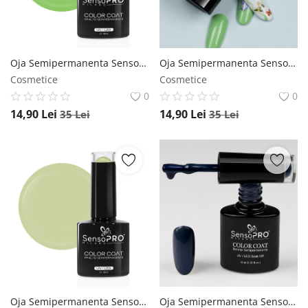
Oja Semipermanenta SensoPRO Milano 10ml - 167 Green Madness SensoPRO Milano
Oja Semipermanenta SensoPRO Milano 10ml - 164 Green Sorbet SensoPRO Milano
Cosmetice
Cosmetice
0
0
14,90
Lei
14,90
Lei
35
Lei
35
Lei
Oja Semipermanenta SensoPRO Milano 10ml - 160 Cashmere Touch SensoPRO Milano
Oja Semipermanenta SensoPRO Milano 10ml - 037 Deep Blue SensoPRO Milano