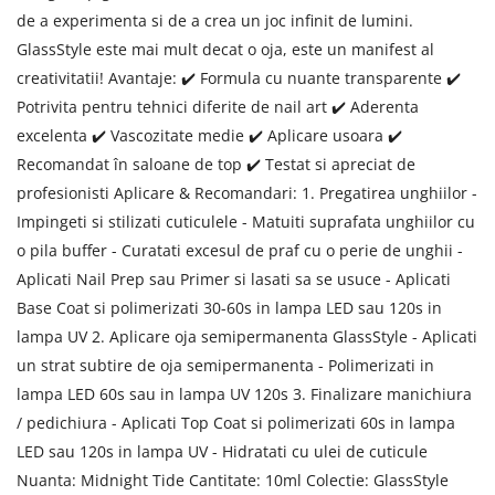
de a experimenta si de a crea un joc infinit de lumini.
GlassStyle este mai mult decat o oja, este un manifest al
creativitatii! Avantaje: ✔️ Formula cu nuante transparente ✔️
Potrivita pentru tehnici diferite de nail art ✔️ Aderenta
excelenta ✔️ Vascozitate medie ✔️ Aplicare usoara ✔️
Recomandat în saloane de top ✔️ Testat si apreciat de
profesionisti Aplicare & Recomandari: 1. Pregatirea unghiilor -
Impingeti si stilizati cuticulele - Matuiti suprafata unghiilor cu
o pila buffer - Curatati excesul de praf cu o perie de unghii -
Aplicati Nail Prep sau Primer si lasati sa se usuce - Aplicati
Base Coat si polimerizati 30-60s in lampa LED sau 120s in
lampa UV 2. Aplicare oja semipermanenta GlassStyle - Aplicati
un strat subtire de oja semipermanenta - Polimerizati in
lampa LED 60s sau in lampa UV 120s 3. Finalizare manichiura
/ pedichiura - Aplicati Top Coat si polimerizati 60s in lampa
LED sau 120s in lampa UV - Hidratati cu ulei de cuticule
Nuanta: Midnight Tide Cantitate: 10ml Colectie: GlassStyle