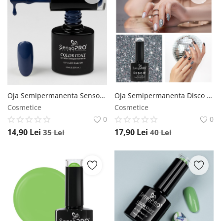
Oja Semipermanenta SensoPRO Milano 10ml - 104 Dark Amethyst SensoPRO Milano
Oja Semipermanenta Disco SensoPRO Milano 10ml - Best Night #06 SensoPRO Milano
Cosmetice
Cosmetice
0
0
14,90
Lei
17,90
Lei
35
Lei
40
Lei