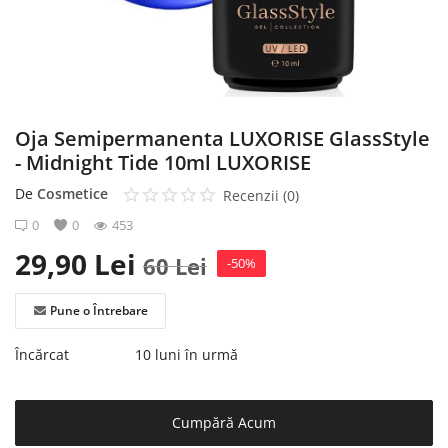
Înregistrare
Oja Semipermanenta LUXORISE GlassStyle
- Midnight Tide 10ml LUXORISE
De
Cosmetice
Recenzii (0)
0
0
453
29,90
Lei
60
Lei
-50%
Pune o Întrebare
Încărcat
10 luni în urmă
Cumpără Acum