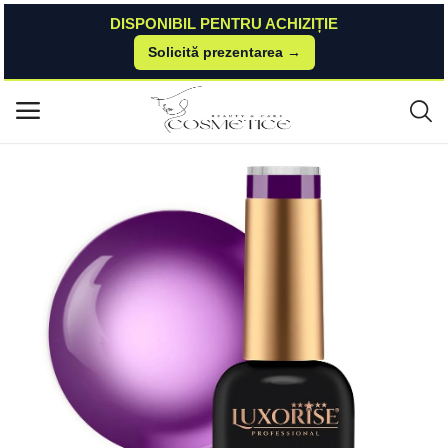
DISPONIBIL PENTRU ACHIZIȚIE
Solicită prezentarea →
Acasă
Kitunghii
Oja Semipermanenta
Oja Semipermanenta LUXORISE GlassStyle - Grape Escape 10ml LUXORI
Meniu principal
SE
Categorii
Acasă
Listă de dorințe
Contact
Blog
Autentificare