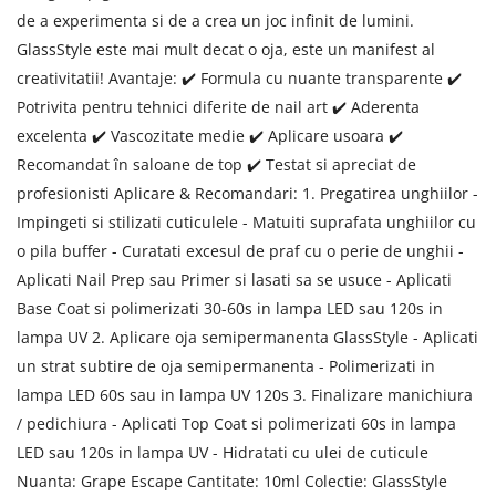
de a experimenta si de a crea un joc infinit de lumini.
GlassStyle este mai mult decat o oja, este un manifest al
creativitatii! Avantaje: ✔️ Formula cu nuante transparente ✔️
Potrivita pentru tehnici diferite de nail art ✔️ Aderenta
excelenta ✔️ Vascozitate medie ✔️ Aplicare usoara ✔️
Recomandat în saloane de top ✔️ Testat si apreciat de
profesionisti Aplicare & Recomandari: 1. Pregatirea unghiilor -
Impingeti si stilizati cuticulele - Matuiti suprafata unghiilor cu
o pila buffer - Curatati excesul de praf cu o perie de unghii -
Aplicati Nail Prep sau Primer si lasati sa se usuce - Aplicati
Base Coat si polimerizati 30-60s in lampa LED sau 120s in
lampa UV 2. Aplicare oja semipermanenta GlassStyle - Aplicati
un strat subtire de oja semipermanenta - Polimerizati in
lampa LED 60s sau in lampa UV 120s 3. Finalizare manichiura
/ pedichiura - Aplicati Top Coat si polimerizati 60s in lampa
LED sau 120s in lampa UV - Hidratati cu ulei de cuticule
Nuanta: Grape Escape Cantitate: 10ml Colectie: GlassStyle