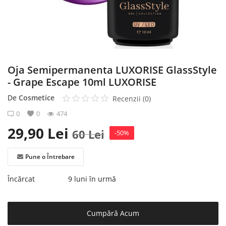
Înregistrare
Oja Semipermanenta LUXORISE GlassStyle
- Grape Escape 10ml LUXORISE
De
Cosmetice
Recenzii (0)
0
0
474
29,90
Lei
60
Lei
-50%
Pune o Întrebare
Încărcat
9 luni în urmă
Cumpără Acum