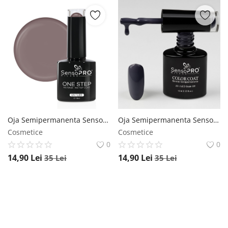
Oja Semipermanenta SensoPRO Milano One Step 10ml, Icy Grey #031 SensoPRO Milano
Oja Semipermanenta SensoPRO Milano 10ml - 119 Stormy Love SensoPRO Milano
Cosmetice
Cosmetice
0
0
14,90
Lei
14,90
Lei
35
Lei
35
Lei