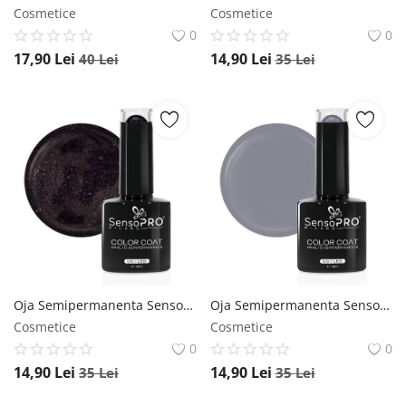
Cosmetice
Cosmetice
0
0
17,90
Lei
14,90
Lei
40
Lei
35
Lei
Oja Semipermanenta SensoPRO Milano 10ml - 074 Pearly Purple SensoPRO Milano
Oja Semipermanenta SensoPRO Milano 10ml - 118 Flint SensoPRO Milano
Cosmetice
Cosmetice
0
0
14,90
Lei
14,90
Lei
35
Lei
35
Lei