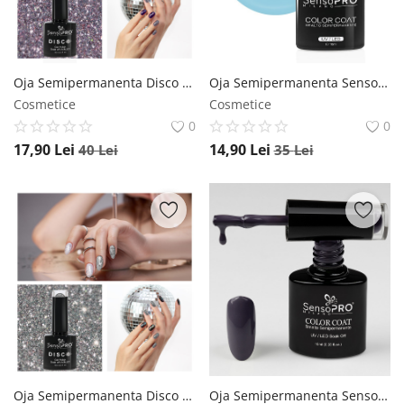
Oja Semipermanenta Disco SensoPRO Milano 10ml - Everybody Dance #01 SensoPRO Milano
Oja Semipermanenta SensoPRO Milano 10ml - 147 Pastel Blue SensoPRO Milano
Cosmetice
Cosmetice
0
0
17,90
Lei
14,90
Lei
40
Lei
35
Lei
Oja Semipermanenta Disco SensoPRO Milano 10ml - Lost in Music #03 SensoPRO Milano
Oja Semipermanenta SensoPRO Milano 10ml - 120 Plummy SensoPRO Milano