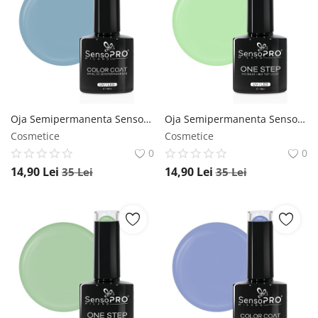
Oja Semipermanenta SensoPRO Milano 10ml - 155 Blue Wind SensoPRO Milano
Oja Semipermanenta SensoPRO Milano One Step 10ml, Green Tea #070 SensoPRO Milano
Cosmetice
Cosmetice
0
0
14,90
Lei
14,90
Lei
35
Lei
35
Lei