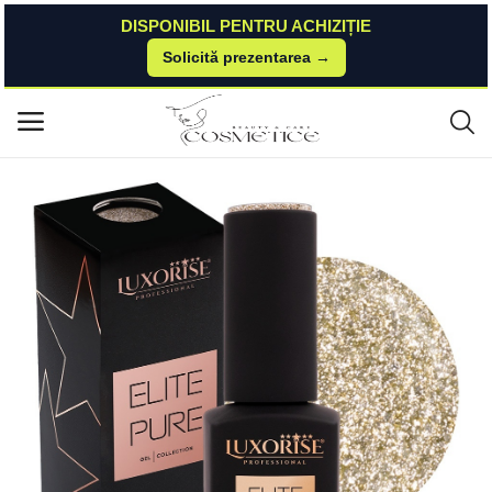
DISPONIBIL PENTRU ACHIZIȚIE
Solicită prezentarea →
Acasă
Kitunghii
Oja Semipermanenta
Oja Semipermanenta Hema Free LUXORISE ELITE PURE- Champagne Gol
Meniu principal
d, 15ml LUXORISE
Categorii
Acasă
Listă de dorințe
Contact
Blog
Autentificare