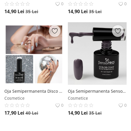
0
0
14,90
Lei
14,90
Lei
35
Lei
35
Lei
Oja Semipermanenta Disco SensoPRO Milano 10ml - Jump & Dance #10 SensoPRO Milano
Oja Semipermanenta SensoPRO Milano 10ml - 131 Expressive Plum SensoPRO Milano
Cosmetice
Cosmetice
0
0
17,90
Lei
14,90
Lei
40
Lei
35
Lei