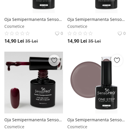
Oja Semipermanenta SensoPRO Milano One Step 10ml, Green Lemonade #068 SensoPRO Milano
Oja Semipermanenta SensoPRO Milano 10ml - 149 Pastel Lilac SensoPRO Milano
Cosmetice
Cosmetice
0
0
14,90
Lei
14,90
Lei
35
Lei
35
Lei
Oja Semipermanenta SensoPRO Milano 10ml - 100 Merlot Taste SensoPRO Milano
Oja Semipermanenta SensoPRO Milano One Step 10ml, Icy Grey #031 SensoPRO Milano
Cosmetice
Cosmetice