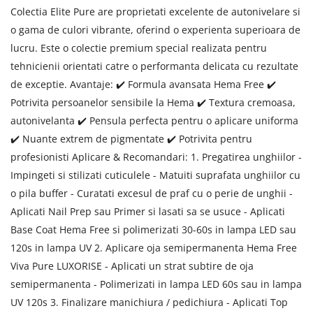
Colectia Elite Pure are proprietati excelente de autonivelare si
o gama de culori vibrante, oferind o experienta superioara de
lucru. Este o colectie premium special realizata pentru
tehnicienii orientati catre o performanta delicata cu rezultate
de exceptie. Avantaje: ✔️ Formula avansata Hema Free ✔️
Potrivita persoanelor sensibile la Hema ✔️ Textura cremoasa,
autonivelanta ✔️ Pensula perfecta pentru o aplicare uniforma
✔️ Nuante extrem de pigmentate ✔️ Potrivita pentru
profesionisti Aplicare & Recomandari: 1. Pregatirea unghiilor -
Impingeti si stilizati cuticulele - Matuiti suprafata unghiilor cu
o pila buffer - Curatati excesul de praf cu o perie de unghii -
Aplicati Nail Prep sau Primer si lasati sa se usuce - Aplicati
Base Coat Hema Free si polimerizati 30-60s in lampa LED sau
120s in lampa UV 2. Aplicare oja semipermanenta Hema Free
Viva Pure LUXORISE - Aplicati un strat subtire de oja
semipermanenta - Polimerizati in lampa LED 60s sau in lampa
UV 120s 3. Finalizare manichiura / pedichiura - Aplicati Top