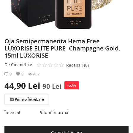
Înregistrare
Oja Semipermanenta Hema Free
LUXORISE ELITE PURE- Champagne Gold,
15ml LUXORISE
De
Cosmetice
Recenzii (0)
0
0
482
44,90
Lei
90
Lei
-50%
Pune o Întrebare
Încărcat
9 luni în urmă
Cumpără Acum