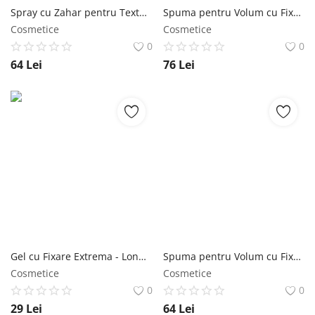
Spray cu Zahar pentru Textura si Volum - Wella Professionals Eimi Sugar Lift Spray, 150 ml Wella Professionals
Spuma pentru Volum cu Fixare Flexibila - Wella Professionals Eimi Natural Volume Mousse, 500 ml Wella Professionals
Cosmetice
Cosmetice
0
0
64
Lei
76
Lei
Gel cu Fixare Extrema - Londa Professional Men Solidify It Extreme Hold Gel 100 ml Londa Professional
Spuma pentru Volum cu Fixare Flexibila - Wella Professionals Eimi Natural Volume Mousse, 300 ml Wella Professionals
Cosmetice
Cosmetice
0
0
29
Lei
64
Lei