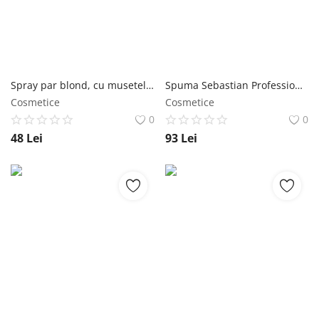
Spray par blond, cu musetel, Hennaplus, 150 ml Hennaplus
Spuma Sebastian Professional - Form Mousse Forte 200 ml Sebastian Professional
Cosmetice
Cosmetice
0
0
48
Lei
93
Lei