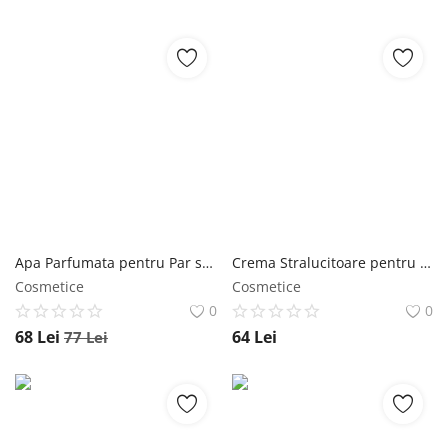
Apa Parfumata pentru Par si Corp - Alfaparf Milano Semi Di Lino Sublime Water, 50ml Alfaparf Milano
Crema Stralucitoare pentru Modelare - Wella Professionals Eimi Shape Shift, 150 ml Wella Professionals
Cosmetice
Cosmetice
0
0
68
Lei
64
Lei
77
Lei