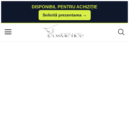
DISPONIBIL PENTRU ACHIZIȚIE
Solicită prezentarea →
Acasă
Esteto
Hair Styling
Lotiune Modelare Bucle cu Kiwi, - Biofficina Toscana, 100 ml Biofficina To
Meniu principal
scana
Categorii
Acasă
Listă de dorințe
Contact
Blog
Autentificare