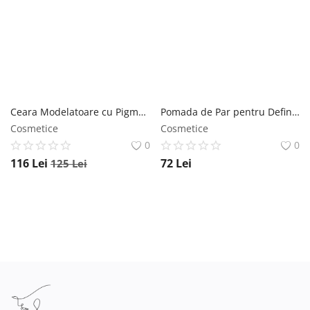
Ceara Modelatoare cu Pigment Violet - Dhermia Crazy Color Purple Wax Quick Hair Color, 80ml Dhermia
Pomada de Par pentru Definire si Fixare - Sebastian Prefessional SEB Man The Dandy Pomade, 75 ml Sebastian Professional
Cosmetice
Cosmetice
0
0
116
Lei
72
Lei
125
Lei