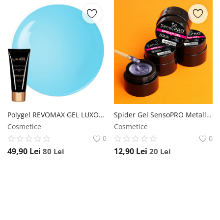
Polygel REVOMAX GEL LUXORISE Exotic Blue, 30ml LUXORISE
Spider Gel SensoPRO Metallic Lavender, 5 ml SensoPRO Milano
Cosmetice
Cosmetice
0
0
49,90
Lei
12,90
Lei
80
Lei
20
Lei