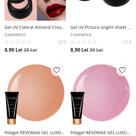
Gel UV Colorat Almond Cream, SensoPRO Milano SensoPRO Milano
Gel UV Pictura Unghii Violet Addiction 5ml, SensoPRO Milano SensoPRO Milano
Cosmetice
Cosmetice
0
0
8,90
Lei
8,90
Lei
20
Lei
20
Lei
Polygel REVOMAX GEL LUXORISE Caramel Nude, 15ml LUXORISE
Polygel REVOMAX GEL LUXORISE Pixie Spice, 30ml LUXORISE