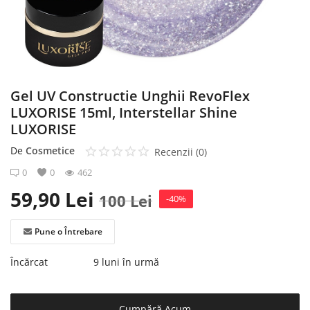
Înregistrare
Gel UV Constructie Unghii RevoFlex
LUXORISE 15ml, Interstellar Shine
LUXORISE
De
Cosmetice
Recenzii (0)
0
0
462
59,90
Lei
100
Lei
-40%
Pune o Întrebare
Încărcat
9 luni în urmă
Cumpără Acum