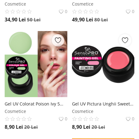
Cosmetice
Cosmetice
0
0
34,90
Lei
49,90
Lei
50
Lei
80
Lei
Gel UV Colorat Poison Ivy 5ml, SensoPRO Milano SensoPRO Milano
Gel UV Pictura Unghii Sweet Pink 5ml, SensoPRO Milano SensoPRO Milano
Cosmetice
Cosmetice
0
0
8,90
Lei
8,90
Lei
20
Lei
20
Lei