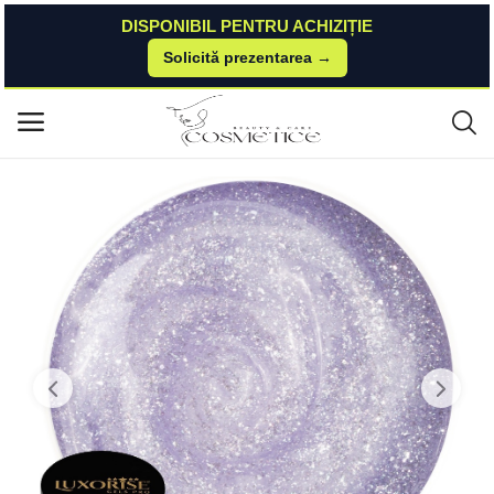
DISPONIBIL PENTRU ACHIZIȚIE
Solicită prezentarea →
Acasă
Kitunghii
Geluri Uv
Gel UV Constructie Unghii RevoFlex LUXORISE 15ml, Interstellar Shine LU
Meniu principal
XORISE
Categorii
Acasă
Listă de dorințe
Contact
Blog
Autentificare